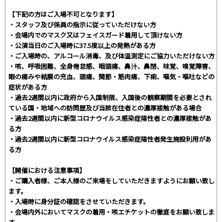
【下記の方はご入場不可となります】
・スタッフ及び係員の指示に従っていただけない方
・会場内でのマスク又はフェイスガード着用して頂けない方
・公演当日のご入場時に37.5度以上の発熱がある方
・ご入場時の、アルコール消毒、及び体温測定にご協力いただけない方
・咳、呼吸困難、全身倦怠感、咽頭痛、鼻汁、鼻閉、味覚、嗅覚障害、
眼の痛みや結膜の充血、頭痛、関節・筋肉痛、下痢、嘔気・嘔吐などの
症状がある方
・過去2週間以内に政府から入国制限、入国後の観察期間を必要とされ
ている国・地域への訪問歴及び当該在住者との濃厚接触がある場合
・過去2週間以内に新型コロナウイルス感染症陽性者との濃厚接触があ
る方
・過去2週間以内に新型コロナウイルス感染症陽性者発生施設利用があ
る方
【開催における注意事項】
・ご購入者様、ご本人様のご来場をしていただきますようにお願い致し
ます。
・入場時に身分証の確認をさせていただきます。
・会場内外においてマスクの着用・咳エチケットの徹底をお願い致しま