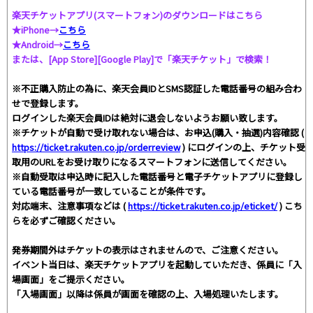
楽天チケットアプリ(スマートフォン)のダウンロードはこちら
★iPhone→
こちら
★Android→
こちら
または、[App Store][Google Play]で「楽天チケット」で検索！
※不正購入防止の為に、楽天会員IDとSMS認証した電話番号の組み合わ
せで登録します。
ログインした楽天会員IDは絶対に退会しないようお願い致します。
※チケットが自動で受け取れない場合は、お申込(購入・抽選)内容確認 (
https://ticket.rakuten.co.jp/orderreview
) にログインの上、チケット受
取用のURLをお受け取りになるスマートフォンに送信してください。
※自動受取は申込時に記入した電話番号と電子チケットアプリに登録し
ている電話番号が一致していることが条件です。
対応端末、注意事項などは (
https://ticket.rakuten.co.jp/eticket/
) こち
らを必ずご確認ください。
発券期間外はチケットの表示はされませんので、ご注意ください。
イベント当日は、楽天チケットアプリを起動していただき、係員に「入
場画面」をご提示ください。
「入場画面」以降は係員が画面を確認の上、入場処理いたします。