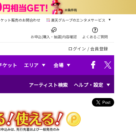
チケット販売のお問合わせ
楽天グループのエンタメサービス
チケット
楽天チケット
お申込(購入・抽選)内容確認
よくあるご質問
本/ゲーム/CD/DVD
ログイン
/
会員登録
楽天ブックス
電子書籍
楽天Kobo
チケット
エリア
会場
雑誌読み放題
楽天マガジン
アーティスト検索
ヘルプ・設定
音楽配信
楽天ミュージック
動画配信
楽天TV
動画配信ガイド
Rakuten PLAY
無料テレビ
Rチャンネル