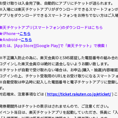
お受け取りは入金完了後、自動的にアプリにチケットが送られます。
※入場には楽天チケットアプリがダウンロードできるスマートフォン
アプリをダウンロードできるスマートフォンをお持ちでない方はご入
楽天チケットアプリ(スマートフォン)のダウンロードはこちら
★iPhone→
こちら
★Android→
こちら
または、[App Store][Google Play]で「楽天チケット」で検索！
※不正購入防止の為に、楽天会員IDとSMS認証した電話番号の組み合
ログインした楽天会員IDは絶対に退会しないようお願い致します。
※チケットが自動で受け取れない場合は、お申込(購入・抽選)内容確認 
ログインの上、チケット受取用のURLをお受け取りになるスマートフ
※自動受取は申込時に記入した電話番号と電子チケットアプリに登録
す。
対応端末、注意事項などは (
https://ticket.rakuten.co.jp/eticket/
) 
発券期間外はチケットの表示はされませんので、ご注意ください。
イベント当日は、楽天チケットアプリを起動していただき、係員に「