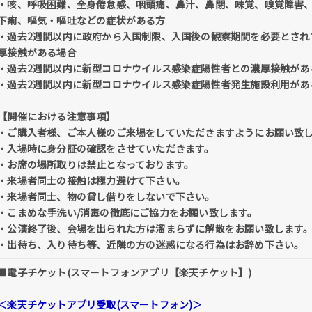
・咳、呼吸困難、全身倦怠感、咽頭痛、鼻汁、鼻閉、味覚、嗅覚障害、
下痢、嘔気・嘔吐などの症状がある方
・過去2週間以内に政府から入国制限、入国後の観察期間を必要とされ
厚接触がある場合
・過去2週間以内に新型コロナウイルス感染症陽性者との濃厚接触があ
・過去2週間以内に新型コロナウイルス感染症陽性者発生施設利用があ
【開催における注意事項】
・ご購入者様、ご本人様のご来場をしていただきますようにお願い致
・入場時に身分証の確認をさせていただきます。
・お席の場所取りは禁止となっております。
・来場者同士の接触は極力避けて下さい。
・来場者同士、物の貸し借りをしないで下さい。
・こまめな手洗い/消毒の徹底にご協力をお願い致します。
・公演終了後、会場を出られた方は溜まらずに解散をお願い致します
・出待ち、入り待ち等、近隣の方の迷惑になる行為はお辞め下さい。
■電子チケット(スマートフォンアプリ【楽天チケット】)
＜楽天チケットアプリ受取(スマートフォン)＞