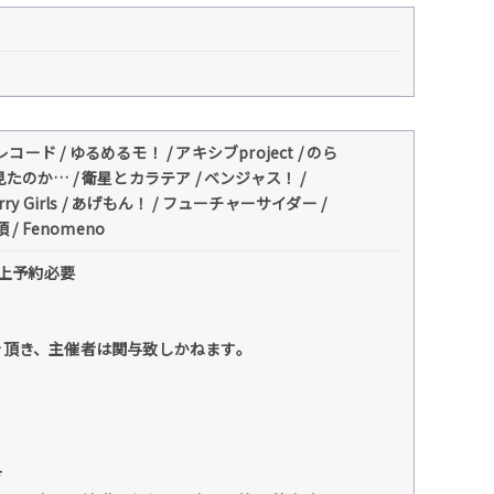
レコード / ゆるめるモ！ / アキシブproject / のら
のか… / 衛星とカラテア / ベンジャス！ /
rry Girls / あげもん！ / フューチャーサイダー /
 Fenomeno
以上予約必要
。
を頂き、主催者は関与致しかねます。
方