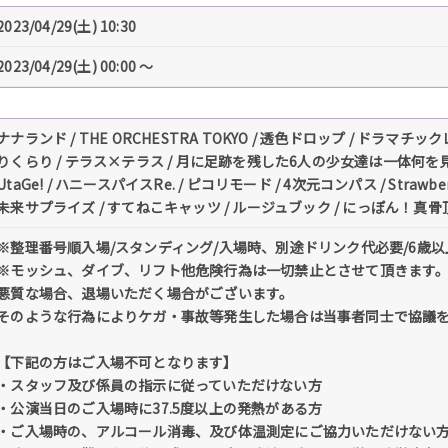
2023/04/29(土) 10:30
2023/04/29(土) 00:00 〜
ナナランド / THE ORCHESTRA TOKYO / 透色ドロップ / ドラマチック
りくらり / テラス×テラス / 月に足跡を残した6人の少女達は一体何を見た
UtaGe! / ハニースパイスRe. / ピコリモード / 4次元コンパス / Strawbe
未来サプライズ / すてねこキャッツ / ルージュブック / にっぽん！真骨頂 /
※整理番号順入場/スタンディング/入場時、別途ドリンク代必要/6歳
※モッシュ、ダイブ、リフト他危険行為は一切禁止とさせて頂きます
悪質な場合、退場いただく場合がございます。
そのような行為によりケガ・事故等発生した場合は当事者同士で協議
【下記の方はご入場不可となります】
・スタッフ及び係員の指示に従っていただけない方
・公演当日のご入場時に37.5度以上の発熱がある方
・ご入場時の、アルコール消毒、及び体温測定にご協力いただけない