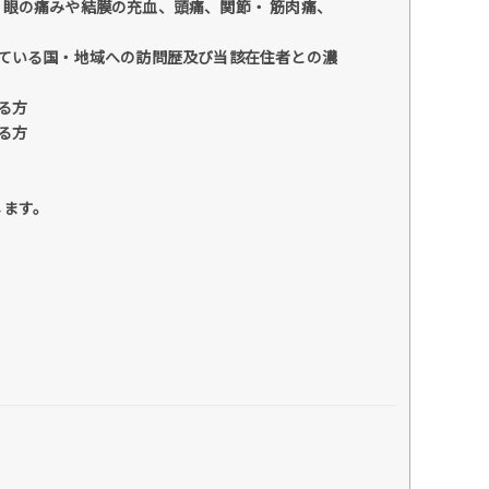
眼の痛みや結膜の充血、頭痛、関節・ 筋肉痛、
ている国・地域への訪問歴及び当該在住者との濃
る方
る方
します。
。