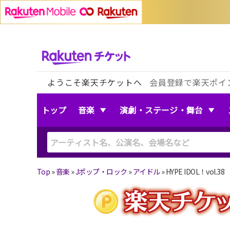
ようこそ楽天チケットへ
会員登録で楽天ポイ
トップ
音楽
演劇・ステージ・舞台
Top
»
音楽
»
Jポップ・ロック
»
アイドル
»
HYPE IDOL！vol.38