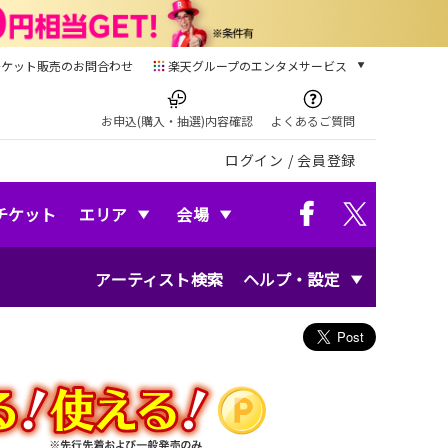
チケット販売のお問合わせ
楽天グループのエンタメサービス
チケット
楽天チケット
お申込(購入・抽選)内容確認
よくあるご質問
本/ゲーム/CD/DVD
ログイン
/
会員登録
楽天ブックス
電子書籍
楽天Kobo
チケット
エリア
会場
雑誌読み放題
楽天マガジン
アーティスト検索
ヘルプ・設定
音楽配信
楽天ミュージック
動画配信
楽天TV
動画配信ガイド
Rakuten PLAY
無料テレビ
Rチャンネル