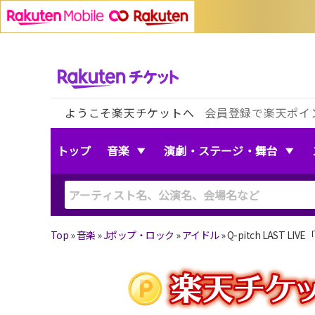
ようこそ楽天チケットへ
会員登録で楽天ポイ
トップ
音楽
演劇・ステージ・舞台
Top
»
音楽
»
Jポップ・ロック
»
アイドル
»
Q-pitch LAST 