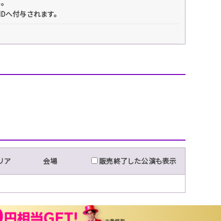
い。
IDへ付与されます。
リア
会場
販売終了した公演も表示