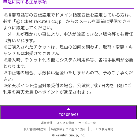
申込に関する注意事項
※携帯電話等の受信設定でドメイン指定受信を設定している方は、
必ず「@ticket.rakuten.co.jp」からのメールを事前に受信できる
ように設定してください。
メールが届かない事により、申込が確認できない場合等でも責任
は負いかねます。
※ご購入されたチケットは、理由の如何を問わず、取替・変更・キ
ャンセルはお受けできません。
※購入時、チケット代の他にシステム利用料等、各種手数料が必要
となります。
※中止等の場合、手数料は返金いたしませんので、予めご了承くだ
さい。
※楽天ポイント進呈対象受付の場合、公演終了後7日内を目処にご
利用の楽天会員IDへポイントが進呈されます。
TOP OF PAGE
運営会社
よくある質問
サービス一覧
個人情報保護方針
特定商取引法に基づく表示
サービス利用規約
© Rakuten Group, Inc.