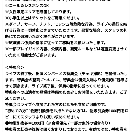
※コール＆レスポンスOK
※女性限定エリアを設置しております。
※小学生以上はチケットをご用意ください。
※ダイブ、サーフ、リフト、モッシュ等危険な行為、ライブの進行を妨
げる行為は一切禁止とさせていただきます。悪質な場合、スタッフの判
断にてご退場いただく場合がございます。
※終演後は係員の指示に従ってご移動をお願いいたします。
※一部プレイガイド内容、公演内容、観覧ルールなどは適宜変更させて
いただく可能性がございます。
＜特典会＞
ライブの終了後、出演メンバーとの特典会（チェキ撮影）を開催いたし
ます。 特典会の整列については、特典会は優先入場より優先的に誘導さ
せて頂きます、ライブ終了後、係員の指示に従ってください。
特典会への出演者の登場は準備のため少しお時間をいただきます。ご了
承ください。
特典会はライブへ参加された方のどなたも参加が可能です。
”初めての方” ”物販引換券をお持ちでない方”は、物販引換券1000円をロ
ビーにてスタッフよりお買い求めください。
●物販引換券＝1000円（※会場優先 / 一部対象外の場合有り）
特典券の転売や複製は固くお断りしております。有効ではない特典券を