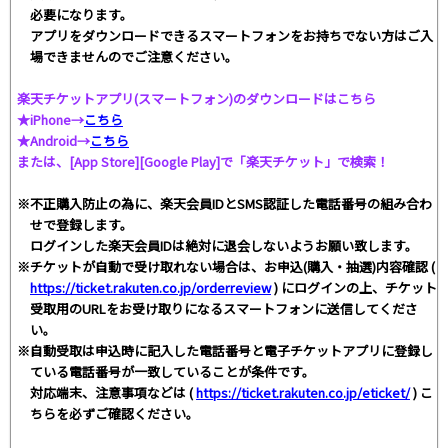
必要になります。
アプリをダウンロードできるスマートフォンをお持ちでない方はご入
場できませんのでご注意ください。
楽天チケットアプリ(スマートフォン)のダウンロードはこちら
★iPhone→
こちら
★Android→
こちら
または、[App Store][Google Play]で「楽天チケット」で検索！
※不正購入防止の為に、楽天会員IDとSMS認証した電話番号の組み合わ
せで登録します。
ログインした楽天会員IDは絶対に退会しないようお願い致します。
※チケットが自動で受け取れない場合は、お申込(購入・抽選)内容確認 (
https://ticket.rakuten.co.jp/orderreview
) にログインの上、チケット
受取用のURLをお受け取りになるスマートフォンに送信してくださ
い。
※自動受取は申込時に記入した電話番号と電子チケットアプリに登録し
ている電話番号が一致していることが条件です。
対応端末、注意事項などは (
https://ticket.rakuten.co.jp/eticket/
) こ
ちらを必ずご確認ください。