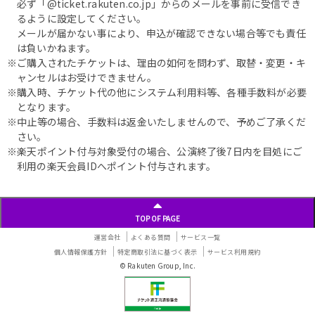
必ず「@ticket.rakuten.co.jp」からのメールを事前に受信でき
るように設定してください。
メールが届かない事により、申込が確認できない場合等でも責任
は負いかねます。
※ご購入されたチケットは、理由の如何を問わず、取替・変更・キ
ャンセルはお受けできません。
※購入時、チケット代の他にシステム利用料等、各種手数料が必要
となります。
※中止等の場合、手数料は返金いたしませんので、予めご了承くだ
さい。
※楽天ポイント付与対象受付の場合、公演終了後7日内を目処にご
利用の楽天会員IDへポイント付与されます。
TOP OF PAGE
運営会社
よくある質問
サービス一覧
個人情報保護方針
特定商取引法に基づく表示
サービス利用規約
© Rakuten Group, Inc.