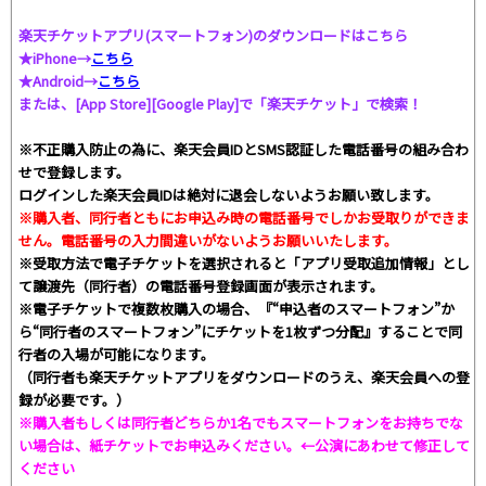
楽天チケットアプリ(スマートフォン)のダウンロードはこちら
★iPhone→
こちら
★Android→
こちら
または、[App Store][Google Play]で「楽天チケット」で検索！
※不正購入防止の為に、楽天会員IDとSMS認証した電話番号の組み合わ
せで登録します。
ログインした楽天会員IDは絶対に退会しないようお願い致します。
※購入者、同行者ともにお申込み時の電話番号でしかお受取りができま
せん。電話番号の入力間違いがないようお願いいたします。
※受取方法で電子チケットを選択されると「アプリ受取追加情報」とし
て譲渡先（同行者）の電話番号登録画面が表示されます。
※電子チケットで複数枚購入の場合、『“申込者のスマートフォン”か
ら“同行者のスマートフォン”にチケットを1枚ずつ分配』することで同
行者の入場が可能になります。
（同行者も楽天チケットアプリをダウンロードのうえ、楽天会員への登
録が必要です。）
※購入者もしくは同行者どちらか1名でもスマートフォンをお持ちでな
い場合は、紙チケットでお申込みください。←公演にあわせて修正して
ください