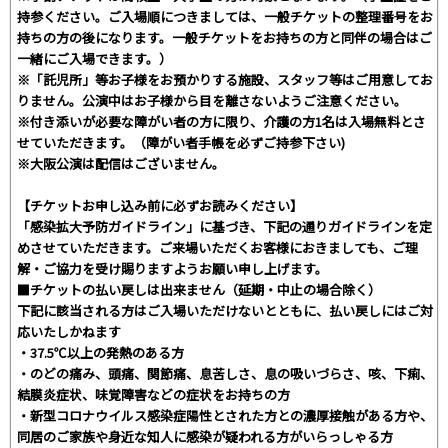
持参ください。ご入場順につきましては、一般チケットの整理番号をお
持ちの方の後になります。一般チケットをお持ちの方と同伴の場合はご
一緒にご入場できます。）
※「託児所」等お子様をお預かりする施設、スタッフ等はご用意してお
りません。公演中はお子様から目を離さないようご注意ください。
※付き添いが必要な障がい者の方に限り、介護の方1名は入場無料とさ
せていただきます。（障がい者手帳を必ずご持参下さい)
※大阪公演は配信はございません。
【チケットお申し込み前に必ずお読みください】
「感染拡大予防ガイドライン」に基づき、下記の通りガイドラインを定
めさせていただきます。ご来場いただくお客様におきましても、ご理
解・ご協力を受け賜りますようお願い申し上げます。
■チケットの払い戻しは出来ません（延期・中止の場合除く）
下記に該当される方はご入場いただけないとともに、払い戻しにはご対
応いたしかねます
・37.5℃以上の発熱のある方
・のどの痛み、頭痛、関節痛、息苦しさ、息の吸いづらさ、咳、下痢、
結膜炎症状、味覚障害などの症状をお持ちの方
・新型コロナウイルス感染症陽性とされた方との濃厚接触がある方や、
同居のご家族や身近な知人に感染が疑われる方がいらっしゃる方