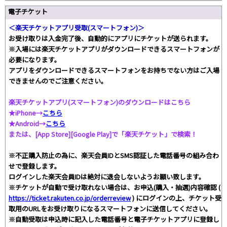
電子チケット
＜楽天チケットアプリ受取(スマートフォン)＞
お受け取りは入金完了後、自動的にアプリにチケットが送られます。
※入場には楽天チケットアプリがダウンロードできるスマートフォンが
必要になります。
アプリをダウンロードできるスマートフォンをお持ちでない方はご入場
できませんのでご注意ください。
楽天チケットアプリ(スマートフォン)のダウンロードはこちら
★iPhone→
こちら
★Android→
こちら
または、[App Store][Google Play]で「楽天チケット」で検索！
※不正購入防止の為に、楽天会員IDとSMS認証した電話番号の組み合わ
せで登録します。
ログインした楽天会員IDは絶対に退会しないようお願い致します。
※チケットが自動で受け取れない場合は、お申込(購入・抽選)内容確認 (
https://ticket.rakuten.co.jp/orderreview
) にログインの上、チケット受
取用のURLをお受け取りになるスマートフォンに送信してください。
※自動受取は申込時に記入した電話番号と電子チケットアプリに登録し