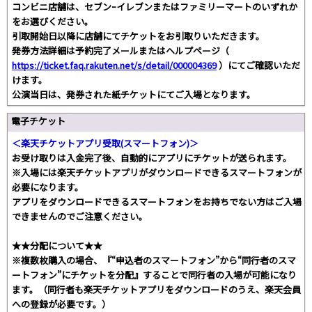
コンビニ店舗は、セブンｰイレブンまたはファミリーマートのいずれか
をお選びください。
引取開始日以降に店舗にてチケットをお引取りいただきます。
発券方法詳細は予約完了メールまたはヘルプページ（
https://ticket.faq.rakuten.net/s/detail/000004369
）にてご確認いただ
けます。
公演当日は、発券された紙チケットにてご入場となります。
電子チケット
＜楽天チケットアプリ受取(スマートフォン)＞
お受け取りは入金完了後、自動的にアプリにチケットが送られます。
※入場には楽天チケットアプリがダウンロードできるスマートフォンが
必要になります。
アプリをダウンロードできるスマートフォンをお持ちでない方はご入場
できませんのでご注意ください。
★★分配について★★
※複数枚購入の場合、『“申込者のスマートフォン”から“同行者のスマ
ートフォン”にチケットを分配』することで同行者の入場が可能になり
ます。（同行者も楽天チケットアプリをダウンロードのうえ、楽天会員
への登録が必要です。）