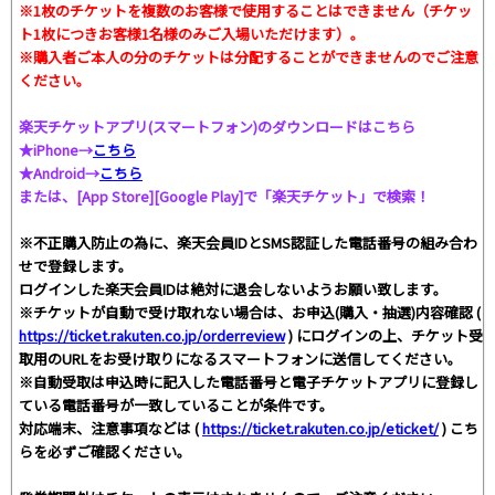
※1枚のチケットを複数のお客様で使用することはできません（チケッ
ト1枚につきお客様1名様のみご入場いただけます）。
※購入者ご本人の分のチケットは分配することができませんのでご注意
ください。
楽天チケットアプリ(スマートフォン)のダウンロードはこちら
★iPhone→
こちら
★Android→
こちら
または、[App Store][Google Play]で「楽天チケット」で検索！
※不正購入防止の為に、楽天会員IDとSMS認証した電話番号の組み合わ
せで登録します。
ログインした楽天会員IDは絶対に退会しないようお願い致します。
※チケットが自動で受け取れない場合は、お申込(購入・抽選)内容確認 (
https://ticket.rakuten.co.jp/orderreview
) にログインの上、チケット受
取用のURLをお受け取りになるスマートフォンに送信してください。
※自動受取は申込時に記入した電話番号と電子チケットアプリに登録し
ている電話番号が一致していることが条件です。
対応端末、注意事項などは (
https://ticket.rakuten.co.jp/eticket/
) こち
らを必ずご確認ください。