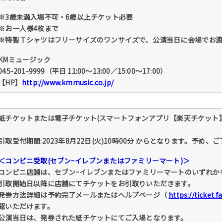
※3歳未満入場不可・6歳以上チケット必要
※お一人様4枚まで
※特製Ｔシャツはフリーサイズのワンサイズで、公演当日に会場でお
KMミュージック
045-201-9999（平日 11:00～13:00／15:00～17:00）
【HP】
http://www.kmmusic.co.jp/
紙チケットまたは電子チケット(スマートフォンアプリ【楽天チケット
引取受付期間:2023年8月22日(火)10時00分 からとなります。予め、
＜コンビニ受取(セブンｰイレブンまたはファミリーマート)＞
コンビニ店舗は、セブンｰイレブンまたはファミリーマートのいずれか
引取開始日以降に店舗にてチケットをお引取りいただきます。
発券方法詳細は予約完了メールまたはヘルプページ（
https://ticket.
認いただけます。
公演当日は、発券された紙チケットにてご入場となります。