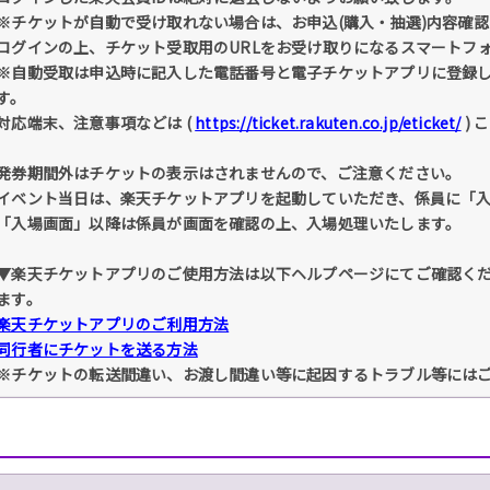
※チケットが自動で受け取れない場合は、お申込(購入・抽選)内容確認 
ログインの上、チケット受取用のURLをお受け取りになるスマートフ
※自動受取は申込時に記入した電話番号と電子チケットアプリに登録
す。
対応端末、注意事項などは (
https://ticket.rakuten.co.jp/eticket/
) 
発券期間外はチケットの表示はされませんので、ご注意ください。
イベント当日は、楽天チケットアプリを起動していただき、係員に「
「入場画面」以降は係員が画面を確認の上、入場処理いたします。
▼楽天チケットアプリのご使用方法は以下ヘルプページにてご確認く
ます。
楽天チケットアプリのご利用方法
同行者にチケットを送る方法
※チケットの転送間違い、お渡し間違い等に起因するトラブル等には