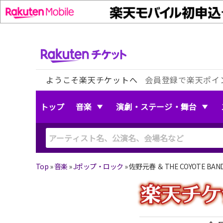
ようこそ楽天チケットへ
会員登録で楽天ポイ
トップ
音楽
演劇・ステージ・舞台
Top
»
音楽
»
Jポップ・ロック
»
佐野元春 ＆ THE COYOTE B