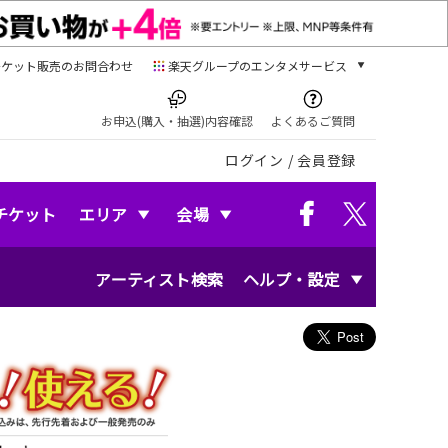
チケット販売のお問合わせ
楽天グループのエンタメサービス
チケット
楽天チケット
お申込(購入・抽選)内容確認
よくあるご質問
本/ゲーム/CD/DVD
ログイン
/
会員登録
楽天ブックス
電子書籍
楽天Kobo
チケット
エリア
会場
雑誌読み放題
楽天マガジン
アーティスト検索
ヘルプ・設定
音楽配信
楽天ミュージック
動画配信
楽天TV
動画配信ガイド
Rakuten PLAY
無料テレビ
Rチャンネル