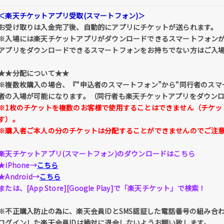
＜楽天チケットアプリ受取(スマートフォン)＞
お受け取りは入金完了後、自動的にアプリにチケットが送られます。
※入場には楽天チケットアプリがダウンロードできるスマートフォン
アプリをダウンロードできるスマートフォンをお持ちでない方はご入
★★分配について★★
※複数枚購入の場合、『“申込者のスマートフォン”から“同行者のス
者の入場が可能になります。（同行者も楽天チケットアプリをダウン
※1枚のチケットを複数のお客様で使用することはできません（チケッ
す）。
※購入者ご本人の分のチケットは分配することができませんのでご注
楽天チケットアプリ(スマートフォン)のダウンロードはこちら
★iPhone→
こちら
★Android→
こちら
または、[App Store][Google Play]で「楽天チケット」で検索！
※不正購入防止の為に、楽天会員IDとSMS認証した電話番号の組み合
ログインした楽天会員IDは絶対に退会しないようお願い致します。