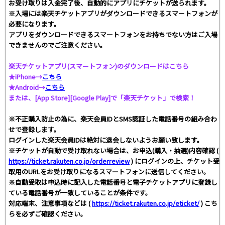
お受け取りは入金完了後、自動的にアプリにチケットが送られます。
※入場には楽天チケットアプリがダウンロードできるスマートフォンが
必要になります。
アプリをダウンロードできるスマートフォンをお持ちでない方はご入場
できませんのでご注意ください。
楽天チケットアプリ(スマートフォン)のダウンロードはこちら
★iPhone→
こちら
★Android→
こちら
または、[App Store][Google Play]で「楽天チケット」で検索！
※不正購入防止の為に、楽天会員IDとSMS認証した電話番号の組み合わ
せで登録します。
ログインした楽天会員IDは絶対に退会しないようお願い致します。
※チケットが自動で受け取れない場合は、お申込(購入・抽選)内容確認 (
https://ticket.rakuten.co.jp/orderreview
) にログインの上、チケット受
取用のURLをお受け取りになるスマートフォンに送信してください。
※自動受取は申込時に記入した電話番号と電子チケットアプリに登録し
ている電話番号が一致していることが条件です。
対応端末、注意事項などは (
https://ticket.rakuten.co.jp/eticket/
) こち
らを必ずご確認ください。