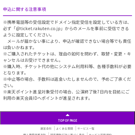
申込に関する注意事項
※携帯電話等の受信設定でドメイン指定受信を設定している方は、
必ず「@ticket.rakuten.co.jp」からのメールを事前に受信できる
ように設定してください。
メールが届かない事により、申込が確認できない場合等でも責任
は負いかねます。
※ご購入されたチケットは、理由の如何を問わず、取替・変更・キ
ャンセルはお受けできません。
※購入時、チケット代の他にシステム利用料等、各種手数料が必要
となります。
※中止等の場合、手数料は返金いたしませんので、予めご了承くだ
さい。
※楽天ポイント進呈対象受付の場合、公演終了後7日内を目処にご
利用の楽天会員IDへポイントが進呈されます。
TOP OF PAGE
運営会社
よくある質問
サービス一覧
個人情報保護方針
特定商取引法に基づく表示
サービス利用規約