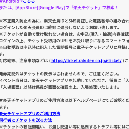
★Android→
こちら
または、[App Store][Google Play]で「楽天チケット」で検索！
※不正購入防止の為に、楽天会員IDとSMS認証した電話番号の組み合
ログインした楽天会員IDは絶対に退会しないようお願い致します。
※チケットが自動で受け取れない場合は、お申込(購入・抽選)内容確認 
ログインの上、チケット受取用のURLをお受け取りになるスマートフ
※自動受取は申込時に記入した電話番号と電子チケットアプリに登録
す。
対応端末、注意事項などは (
https://ticket.rakuten.co.jp/eticket/
) 
発券期間外はチケットの表示はされませんので、ご注意ください。
イベント当日は、楽天チケットアプリを起動していただき、係員に「
「入場画面」以降は係員が画面を確認の上、入場処理いたします。
▼楽天チケットアプリのご使用方法は以下ヘルプページにてご確認く
ます。
楽天チケットアプリのご利用方法
同行者にチケットを送る方法
※チケットの転送間違い、お渡し間違い等に起因するトラブル等には