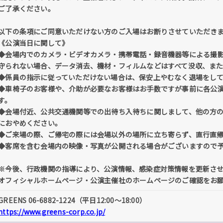
ご了承ください。
以下の条項にご同意いただけない方のご入場はお断りさせていただき
《公演当日に関して》
◆会場内でのカメラ・ビデオカメラ・携帯電話・録音機器等による撮
守られない場合、データ消去、機材・フィルムなどはすべて没収、ま
◆係員の指示に従っていただけない場合は、保安上やむなく退場をし
◆車椅子のお客様や、介助が必要なお客様はお手数ですが事前に各公
す。
◆会場付近、公共交通機関等での出待ち入待ちに関しまして、他の方
におやめください。
◆ご来場の際、ご帰宅の際には会場以外の場所に立ち寄らず、直行直
◆客席を含む会場内の映像・写真が公開される場合がございますので
※今後、行政機関の指導により、公演情報、感染症対策情報を更新さ
オフィシャルホームページ・公演主催社のホームページのご確認をお
GREENS 06-6882-1224（平日12:00～18:00）
https://www.greens-corp.co.jp/