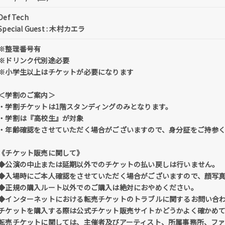
Def Tech
Special Guest : 木村カエラ
※整理番号有
※ドリンク代別途必要
※小学生以上はチケットが必要になります
＜学割のご案内＞
・学割チケットは1階スタンディングのみとなります。
・学割は『高校生』が対象
・年齢確認をさせていただく場合がございますので、身分証をご持参
《チケット販売に関して》
◆公演の中止または延期以外でのチケットの払い戻しは行いません。
◆入場時にご本人確認をさせていただく場合がございますので、顔写
◆正規の購入ルート以外でのご購入は絶対におやめください。
◆インターネットにおける転売チケットのトラブルに関するお問い合
チケットを購入する際は公式チケット販売サイトかどうかよく確かめ
転売チケットに関しては、主催者及びアーティスト、所属事務所、フ