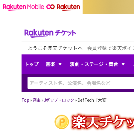
ようこそ楽天チケットへ
会員登録で楽天ポイ
トップ
音楽
演劇・ステージ・舞台
Top
»
音楽
»
Jポップ・ロック
»
Def Tech［大阪］