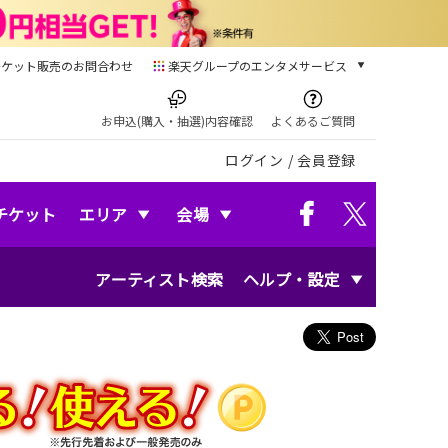
チケット販売のお問合わせ
楽天グループのエンタメサービス
チケット
楽天チケット
お申込(購入・抽選)内容確認
よくあるご質問
本/ゲーム/CD/DVD
ログイン
/
会員登録
楽天ブックス
電子書籍
楽天Kobo
チケット
エリア
会場
雑誌読み放題
楽天マガジン
アーティスト検索
ヘルプ・設定
音楽配信
楽天ミュージック
動画配信
楽天TV
動画配信ガイド
Rakuten PLAY
無料テレビ
Rチャンネル