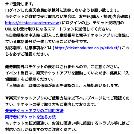
せで登録します。
ログインした楽天会員IDは絶対に退会しないようお願い致します。
※チケットが自動で受け取れない場合は、お申込(購入・抽選)内容確認 (
https://rt.tstar.jp/orderreview
) にログインの上、チケット受取用の
URLをお受け取りになるスマートフォンに送信してください。
※自動受取は申込時に記入した電話番号と電子チケットアプリに登録し
ている電話番号が一致していることが条件です。
対応端末、注意事項などは (
https://ticket.rakuten.co.jp/eticket/
) こち
らを必ずご確認ください。
発券期間外はチケットの表示はされませんので、ご注意ください。
イベント当日は、楽天チケットアプリを起動していただき、係員に「入
場画面」をご提示ください。
「入場画面」以降は係員が画面を確認の上、入場処理いたします。
▼楽天チケットアプリのご使用方法は以下ヘルプページにてご確認くだ
さい。チケットの受け取り方もご案内しております。
楽天チケットアプリのご利用方法
同行者にチケットを送る方法
※チケットの転送間違い、お渡し間違い等に起因するトラブル等にはご
対応いたしかねますのでご注意ください。