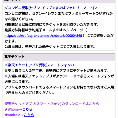
＜コンビニ受取(セブンｰイレブンまたはファミリーマート)＞
コンビニ店舗は、セブンｰイレブンまたはファミリーマートのいずれか
をお選びください。
引取開始日以降に店舗にてチケットをお引取りいただきます。
発券方法詳細は予約完了メールまたはヘルプページ（
https://ticket.faq.rakuten.net/s/detail/000004369
）にてご確認いただ
けます。
公演当日は、発券された紙チケットにてご入場となります。
電子チケット
＜楽天チケットアプリ受取(スマートフォン)＞
お受け取りは入金完了後、自動的にアプリにチケットが送られます。
※入場には楽天チケットアプリがダウンロードできるスマートフォンが
必要になります。
アプリをダウンロードできるスマートフォンをお持ちでない方はご入場
できませんのでご注意ください。
楽天チケットアプリ(スマートフォン)のダウンロードはこちら
★iPhone→
こちら
★Android→
こちら