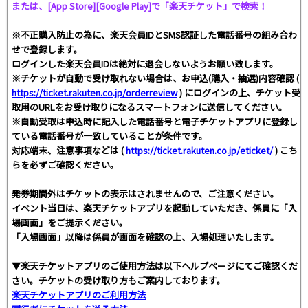
または、[App Store][Google Play]で「楽天チケット」で検索！
※不正購入防止の為に、楽天会員IDとSMS認証した電話番号の組み合わ
せで登録します。
ログインした楽天会員IDは絶対に退会しないようお願い致します。
※チケットが自動で受け取れない場合は、お申込(購入・抽選)内容確認 (
https://ticket.rakuten.co.jp/orderreview
) にログインの上、チケット受
取用のURLをお受け取りになるスマートフォンに送信してください。
※自動受取は申込時に記入した電話番号と電子チケットアプリに登録し
ている電話番号が一致していることが条件です。
対応端末、注意事項などは (
https://ticket.rakuten.co.jp/eticket/
) こち
らを必ずご確認ください。
発券期間外はチケットの表示はされませんので、ご注意ください。
イベント当日は、楽天チケットアプリを起動していただき、係員に「入
場画面」をご提示ください。
「入場画面」以降は係員が画面を確認の上、入場処理いたします。
▼楽天チケットアプリのご使用方法は以下ヘルプページにてご確認くだ
さい。チケットの受け取り方もご案内しております。
楽天チケットアプリのご利用方法