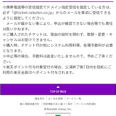
※携帯電話等の受信設定でドメイン指定受信を設定している方は、
必ず「@ticket.rakuten.co.jp」からのメールを事前に受信できる
ように設定してください。
メールが届かない事により、申込が確認できない場合等でも責任
は負いかねます。
※ご購入されたチケットは、理由の如何を問わず、取替・変更・キ
ャンセルはお受けできません。
※購入時、チケット代の他にシステム利用料等、各種手数料が必要
となります。
※中止等の場合、手数料は返金いたしませんので、予めご了承くだ
さい。
※楽天ポイント付与対象受付の場合、公演終了後7日内を目処にご
利用の楽天会員IDへポイント付与されます。
TOP OF PAGE
運営会社
よくある質問
サービス一覧
個人情報保護方針
特定商取引法に基づく表示
サービス利用規約
© Rakuten Group, Inc.