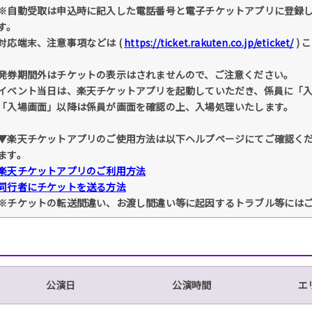
※自動受取は申込時に記入した電話番号と電子チケットアプリに登録
す。
対応端末、注意事項などは (
https://ticket.rakuten.co.jp/eticket/
) 
発券期間外はチケットの表示はされませんので、ご注意ください。
イベント当日は、楽天チケットアプリを起動していただき、係員に「
「入場画面」以降は係員が画面を確認の上、入場処理いたします。
▼楽天チケットアプリのご使用方法は以下ヘルプページにてご確認く
ます。
楽天チケットアプリのご利用方法
同行者にチケットを送る方法
※チケットの転送間違い、お渡し間違い等に起因するトラブル等には
公演日
公演時間
エ