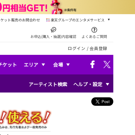
チケット販売のお問合わせ
楽天グループのエンタメサービス
チケット
楽天チケット
お申込(購入・抽選)内容確認
よくあるご質問
本/ゲーム/CD/DVD
ログイン
/
会員登録
楽天ブックス
電子書籍
楽天Kobo
チケット
エリア
会場
雑誌読み放題
楽天マガジン
アーティスト検索
ヘルプ・設定
音楽配信
楽天ミュージック
動画配信
楽天TV
動画配信ガイド
Rakuten PLAY
無料テレビ
Rチャンネル