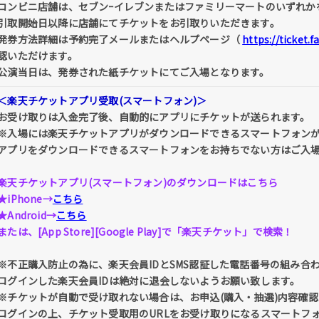
コンビニ店舗は、セブンｰイレブンまたはファミリーマートのいずれか
引取開始日以降に店舗にてチケットをお引取りいただきます。
発券方法詳細は予約完了メールまたはヘルプページ（
https://ticket.
認いただけます。
公演当日は、発券された紙チケットにてご入場となります。
＜楽天チケットアプリ受取(スマートフォン)＞
お受け取りは入金完了後、自動的にアプリにチケットが送られます。
※入場には楽天チケットアプリがダウンロードできるスマートフォン
アプリをダウンロードできるスマートフォンをお持ちでない方はご入
楽天チケットアプリ(スマートフォン)のダウンロードはこちら
★iPhone→
こちら
★Android→
こちら
または、[App Store][Google Play]で「楽天チケット」で検索！
※不正購入防止の為に、楽天会員IDとSMS認証した電話番号の組み合
ログインした楽天会員IDは絶対に退会しないようお願い致します。
※チケットが自動で受け取れない場合は、お申込(購入・抽選)内容確認 
ログインの上、チケット受取用のURLをお受け取りになるスマートフ