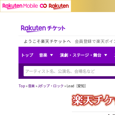
ようこそ楽天チケットへ
会員登録で楽天ポイ
トップ
音楽
演劇・ステージ・舞台
Top
»
音楽
»
Jポップ・ロック
»
Lead［愛知］