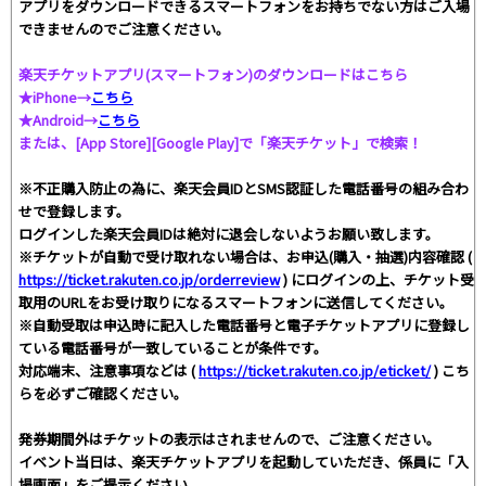
アプリをダウンロードできるスマートフォンをお持ちでない方はご入場
できませんのでご注意ください。
楽天チケットアプリ(スマートフォン)のダウンロードはこちら
★iPhone→
こちら
★Android→
こちら
または、[App Store][Google Play]で「楽天チケット」で検索！
※不正購入防止の為に、楽天会員IDとSMS認証した電話番号の組み合わ
せで登録します。
ログインした楽天会員IDは絶対に退会しないようお願い致します。
※チケットが自動で受け取れない場合は、お申込(購入・抽選)内容確認 (
https://ticket.rakuten.co.jp/orderreview
) にログインの上、チケット受
取用のURLをお受け取りになるスマートフォンに送信してください。
※自動受取は申込時に記入した電話番号と電子チケットアプリに登録し
ている電話番号が一致していることが条件です。
対応端末、注意事項などは (
https://ticket.rakuten.co.jp/eticket/
) こち
らを必ずご確認ください。
発券期間外はチケットの表示はされませんので、ご注意ください。
イベント当日は、楽天チケットアプリを起動していただき、係員に「入
場画面」をご提示ください。