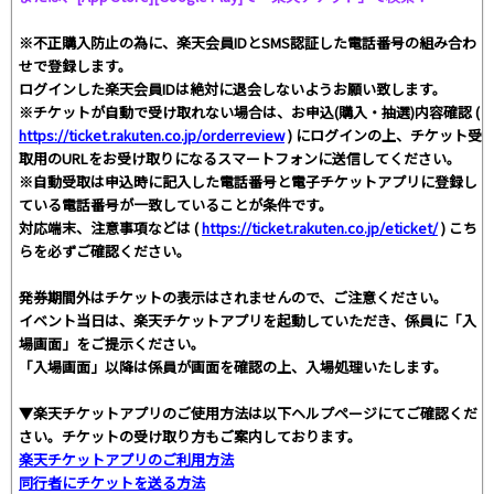
※不正購入防止の為に、楽天会員IDとSMS認証した電話番号の組み合わ
せで登録します。
ログインした楽天会員IDは絶対に退会しないようお願い致します。
※チケットが自動で受け取れない場合は、お申込(購入・抽選)内容確認 (
https://ticket.rakuten.co.jp/orderreview
) にログインの上、チケット受
取用のURLをお受け取りになるスマートフォンに送信してください。
※自動受取は申込時に記入した電話番号と電子チケットアプリに登録し
ている電話番号が一致していることが条件です。
対応端末、注意事項などは (
https://ticket.rakuten.co.jp/eticket/
) こち
らを必ずご確認ください。
発券期間外はチケットの表示はされませんので、ご注意ください。
イベント当日は、楽天チケットアプリを起動していただき、係員に「入
場画面」をご提示ください。
「入場画面」以降は係員が画面を確認の上、入場処理いたします。
▼楽天チケットアプリのご使用方法は以下ヘルプページにてご確認くだ
さい。チケットの受け取り方もご案内しております。
楽天チケットアプリのご利用方法
同行者にチケットを送る方法