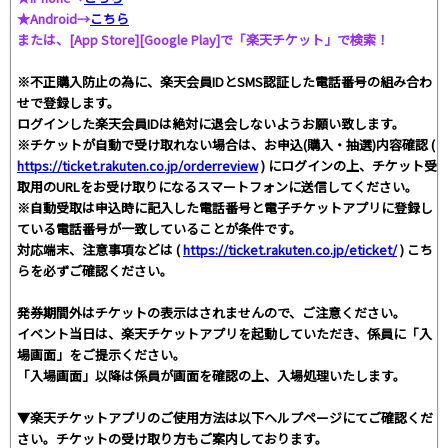
★Android→
こちら
または、[App Store][Google Play]で「楽天チケット」で検索！
※不正購入防止の為に、楽天会員IDとSMS認証した電話番号の組み合わ
せで登録します。
ログインした楽天会員IDは絶対に退会しないようお願い致します。
※チケットが自動で受け取れない場合は、お申込(購入・抽選)内容確認 (
https://ticket.rakuten.co.jp/orderreview
) にログインの上、チケット受
取用のURLをお受け取りになるスマートフォンに送信してください。
※自動受取は申込時に記入した電話番号と電子チケットアプリに登録し
ている電話番号が一致していることが条件です。
対応端末、注意事項などは (
https://ticket.rakuten.co.jp/eticket/
) こち
らを必ずご確認ください。
発券期間外はチケットの表示はされませんので、ご注意ください。
イベント当日は、楽天チケットアプリを起動していただき、係員に「入
場画面」をご提示ください。
「入場画面」以降は係員が画面を確認の上、入場処理いたします。
▼楽天チケットアプリのご使用方法は以下ヘルプページにてご確認くだ
さい。チケットの受け取り方もご案内しております。