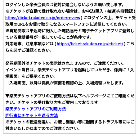
ログインした楽天会員IDは絶対に退会しないようお願い致します。
※チケットが自動で受け取れない場合は、お申込(購入・抽選)内容確認 (
https://ticket.rakuten.co.jp/orderreview
) にログインの上、チケット受
取用のURLをお受け取りになるスマートフォンに送信してください。
※自動受取は申込時に記入した電話番号と電子チケットアプリに登録し
ている電話番号が一致していることが条件です。
対応端末、注意事項などは (
https://ticket.rakuten.co.jp/eticket/
) こち
らを必ずご確認ください。
発券期間外はチケットの表示はされませんので、ご注意ください。
イベント当日は、楽天チケットアプリを起動していただき、係員に「入
場画面」をご提示ください。
「入場画面」以降は係員が画面を確認の上、入場処理いたします。
▼楽天チケットアプリのご使用方法は以下ヘルプページにてご確認くだ
さい。チケットの受け取り方もご案内しております。
楽天チケットアプリのご利用方法
同行者にチケットを送る方法
※チケットの転送間違い、お渡し間違い等に起因するトラブル等にはご
対応いたしかねますのでご注意ください。