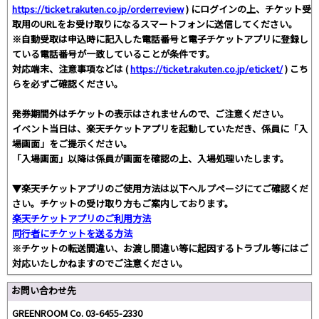
https://ticket.rakuten.co.jp/orderreview
) にログインの上、チケット受
取用のURLをお受け取りになるスマートフォンに送信してください。
※自動受取は申込時に記入した電話番号と電子チケットアプリに登録し
ている電話番号が一致していることが条件です。
対応端末、注意事項などは (
https://ticket.rakuten.co.jp/eticket/
) こち
らを必ずご確認ください。
発券期間外はチケットの表示はされませんので、ご注意ください。
イベント当日は、楽天チケットアプリを起動していただき、係員に「入
場画面」をご提示ください。
「入場画面」以降は係員が画面を確認の上、入場処理いたします。
▼楽天チケットアプリのご使用方法は以下ヘルプページにてご確認くだ
さい。チケットの受け取り方もご案内しております。
楽天チケットアプリのご利用方法
同行者にチケットを送る方法
※チケットの転送間違い、お渡し間違い等に起因するトラブル等にはご
対応いたしかねますのでご注意ください。
お問い合わせ先
GREENROOM Co. 03-6455-2330