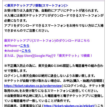
＜楽天チケットアプリ受取(スマートフォン)＞
お受け取りは入金完了後、自動的にアプリにチケットが送られます。
※入場には楽天チケットアプリがダウンロードできるスマートフォンが
必要になります。
アプリをダウンロードできるスマートフォンをお持ちでない方はご入場
できませんのでご注意ください。
楽天チケットアプリ(スマートフォン)のダウンロードはこちら
★iPhone→
こちら
★Android→
こちら
または、[App Store][Google Play]で「楽天チケット」で検索！
※不正購入防止の為に、楽天会員IDとSMS認証した電話番号の組み合わ
せで登録します。
ログインした楽天会員IDは絶対に退会しないようお願い致します。
※チケットが自動で受け取れない場合は、お申込(購入・抽選)内容確認 (
https://ticket.rakuten.co.jp/orderreview
) にログインの上、チケット受
取用のURLをお受け取りになるスマートフォンに送信してください。
※自動受取は申込時に記入した電話番号と電子チケットアプリに登録し
ている電話番号が一致していることが条件です。
対応端末、注意事項などは (
https://ticket.rakuten.co.jp/eticket/
) こち