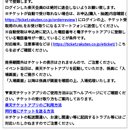
せで登録します。
ログインした楽天会員IDは絶対に退会しないようお願い致します。
※チケットが自動で受け取れない場合は、お申込(購入・抽選)内容確認 (
https://ticket.rakuten.co.jp/orderreview
) にログインの上、チケット受
取用のURLをお受け取りになるスマートフォンに送信してください。
※自動受取は申込時に記入した電話番号と電子チケットアプリに登録し
ている電話番号が一致していることが条件です。
対応端末、注意事項などは (
https://ticket.rakuten.co.jp/eticket/
) こち
らを必ずご確認ください。
発券期間外はチケットの表示はされませんので、ご注意ください。
イベント当日は、楽天チケットアプリを起動していただき、係員に「入
場画面」をご提示ください。
「入場画面」以降は係員が画面を確認の上、入場処理いたします。
▼楽天チケットアプリのご使用方法は以下ヘルプページにてご確認くだ
さい。チケットの受け取り方もご案内しております。
楽天チケットアプリのご利用方法
同行者にチケットを送る方法
※チケットの転送間違い、お渡し間違い等に起因するトラブル等にはご
対応いたしかねますのでご注意ください。