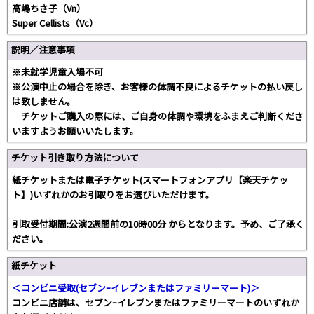
⾼嶋ちさ⼦（Vn）
Super Cellists（Vc）
説明／注意事項
※未就学児童入場不可
※公演中⽌の場合を除き、お客様の体調不良によるチケットの払い戻し
は致しません。
チケットご購⼊の際には、ご⾃⾝の体調や環境をふまえご判断くださ
いますようお願いいたします。
チケット引き取り方法について
紙チケットまたは電子チケット(スマートフォンアプリ【楽天チケッ
ト】)いずれかのお引取りをお選びいただけます。
引取受付期間:公演2週間前の10時00分 からとなります。予め、ご了承く
ださい。
紙チケット
＜コンビニ受取(セブンｰイレブンまたはファミリーマート)＞
コンビニ店舗は、セブンｰイレブンまたはファミリーマートのいずれか