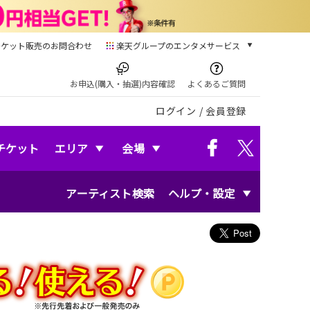
チケット販売のお問合わせ
楽天グループのエンタメサービス
チケット
楽天チケット
お申込(購入・抽選)内容確認
よくあるご質問
本/ゲーム/CD/DVD
ログイン
/
会員登録
楽天ブックス
電子書籍
楽天Kobo
チケット
エリア
会場
雑誌読み放題
楽天マガジン
アーティスト検索
ヘルプ・設定
音楽配信
楽天ミュージック
動画配信
楽天TV
動画配信ガイド
Rakuten PLAY
無料テレビ
Rチャンネル