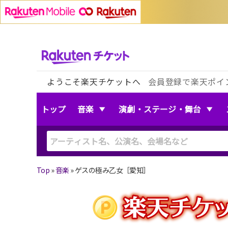
ようこそ楽天チケットへ
会員登録で楽天ポイ
トップ
音楽
演劇・ステージ・舞台
Top
»
音楽
»
ゲスの極み乙女［愛知］