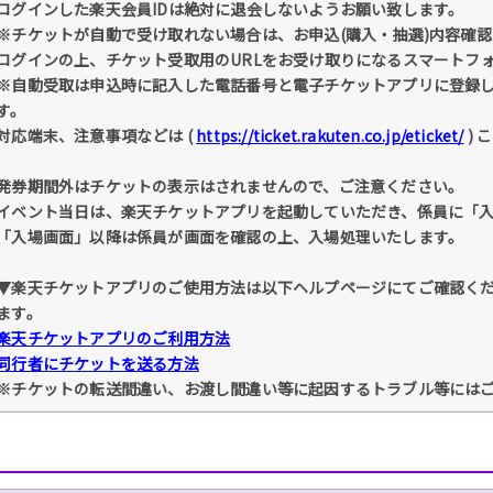
ログインした楽天会員IDは絶対に退会しないようお願い致します。
※チケットが自動で受け取れない場合は、お申込(購入・抽選)内容確認 
ログインの上、チケット受取用のURLをお受け取りになるスマートフ
※自動受取は申込時に記入した電話番号と電子チケットアプリに登録
す。
対応端末、注意事項などは (
https://ticket.rakuten.co.jp/eticket/
) 
発券期間外はチケットの表示はされませんので、ご注意ください。
イベント当日は、楽天チケットアプリを起動していただき、係員に「
「入場画面」以降は係員が画面を確認の上、入場処理いたします。
▼楽天チケットアプリのご使用方法は以下ヘルプページにてご確認く
ます。
楽天チケットアプリのご利用方法
同行者にチケットを送る方法
※チケットの転送間違い、お渡し間違い等に起因するトラブル等には