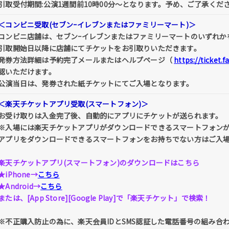
引取受付期間:公演1週間前10時00分～となります。予め、ご了承くだ
＜コンビニ受取(セブンｰイレブンまたはファミリーマート)＞
コンビニ店舗は、セブンｰイレブンまたはファミリーマートのいずれか
引取開始日以降に店舗にてチケットをお引取りいただきます。
発券方法詳細は予約完了メールまたはヘルプページ（
https://ticket.
認いただけます。
公演当日は、発券された紙チケットにてご入場となります。
＜楽天チケットアプリ受取(スマートフォン)＞
お受け取りは入金完了後、自動的にアプリにチケットが送られます。
※入場には楽天チケットアプリがダウンロードできるスマートフォン
アプリをダウンロードできるスマートフォンをお持ちでない方はご入
楽天チケットアプリ(スマートフォン)のダウンロードはこちら
★iPhone→
こちら
★Android→
こちら
または、[App Store][Google Play]で「楽天チケット」で検索！
※不正購入防止の為に、楽天会員IDとSMS認証した電話番号の組み合