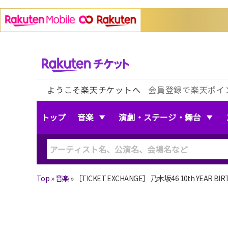
ようこそ楽天チケットへ
会員登録で楽天ポイ
トップ
音楽
演劇・ステージ・舞台
Top
»
音楽
»
［TICKET EXCHANGE］ 乃木坂46 10th YEAR BIRT