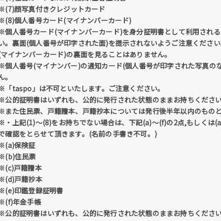
※(7)顔写真付きクレジットカード
※(8)個人番号カード(マイナンバーカード)
※個人番号カード(マイナンバーカード)を身分証明書として利用される
い。裏面(個人番号が印字された面)を提示されないようご注意くださ
(マイナンバーカード)の裏面を見ることはありません。
※個人番号(マイナンバー)の通知カード(個人番号が印字された写真の
ん。
※「taspo」は不可といたします。ご注意ください。
※公的証明書はいずれも、公的に発行された状態のままお持ちくださ
※また住民票、戸籍謄本、戸籍抄本については発行後半年以内のものと
※・上記(1)～(8)をお持ちでない場合は、下記(a)～(f)の2点,もしくは
で確認をとらせて頂きます。(名前の手書き不可。)
※(a)保険証
※(b)住民票
※(c)戸籍謄本
※(d)戸籍抄本
※(e)印鑑登録証明書
※(f)年金手帳
※公的証明書はいずれも、公的に発行された状態のままお持ちくださ