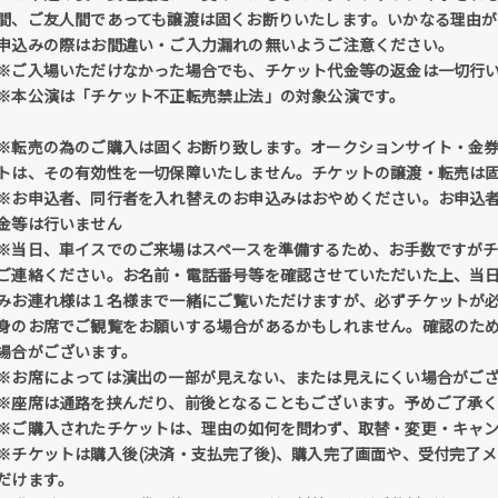
間、ご友人間であっても譲渡は固くお断りいたします。いかなる理由
申込みの際はお間違い・ご入力漏れの無いようご注意ください。
※ご入場いただけなかった場合でも、チケット代金等の返金は一切行
※本公演は「チケット不正転売禁止法」の対象公演です。
※転売の為のご購入は固くお断り致します。オークションサイト・金
トは、その有効性を一切保障いたしません。チケットの譲渡・転売は
※お申込者、同行者を入れ替えのお申込みはおやめください。お申込
金等は行いません
※当日、車イスでのご来場はスペースを準備するため、お手数ですが
ご連絡ください。お名前・電話番号等を確認させていただいた上、当
みお連れ様は１名様まで一緒にご覧いただけますが、必ずチケットが
身のお席でご観覧をお願いする場合があるかもしれません。確認のた
場合がございます。
※お席によっては演出の一部が見えない、または見えにくい場合がご
※座席は通路を挟んだり、前後となることもございます。予めご了承
※ご購入されたチケットは、理由の如何を問わず、取替・変更・キャ
※チケットは購入後(決済・支払完了後)、購入完了画面や、受付完了
だけます。