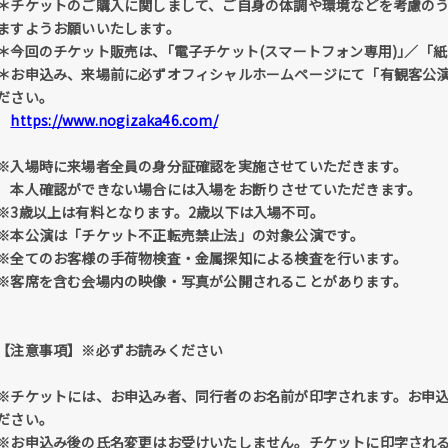
＊チケットのご購入に関しまして、ご自身の体調や環境などを考慮の
ますようお願いいたします。
＊今回のチケット販売は、｢電子チケット(スマートフォン専用)｣／「
＊お申込み、来場前に必ずオフィシャルホームページにて「有観客公
ださい。
https://www.nogizaka46.com/
※入場時に来場者全員の身分証確認を実施させていただきます。
本人確認ができない場合には入場をお断りさせていただきます。
※3歳以上は有料となります。2歳以下は入場不可。
※本公演は「チケット不正転売禁止法」の対象公演です。
※全てのお客様の手荷物検査・金属探知による検査を行います。
※客席を含む会場内の映像・写真が公開されることがあります。
【注意事項】※必ずお読みください
※チケットには、お申込み者、同行者のお名前が印字されます。お申
ださい。
※お申込み後の氏名変更はお受けいたしません。チケットに印字され