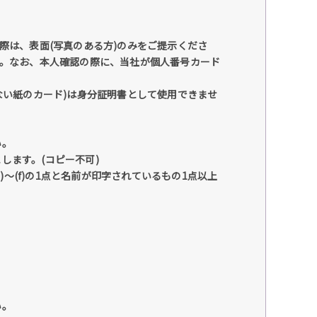
際は、表面(写真のある方)のみをご提示くださ
い。なお、本人確認の際に、当社が個人番号カード
ない紙のカード)は身分証明書として使用できませ
い。
します。(コピー不可)
(a)～(f)の1点と名前が印字されているもの1点以上
い。