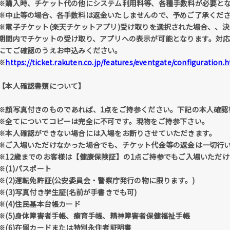
※購入時、チケット代の他にシステム利用料等、各種手数料が必要と
※中止等の場合、各手数料は返金いたしませんので、予めご了承くだ
※電子チケット(楽天チケットアプリ)受け取りを選択された場合、、
期間内でチケットの受け取り、アプリへの表示が可能となります。対
にてご確認のうえお申込みください。
※
https://ticket.rakuten.co.jp/features/eventgate/configuration.
【本人確認書類について】
※顔写真付きのものであれば、1点をご持参ください。下記の本人確認
※全てについてコピーは完全に不可です。現物をご持参下さい。
※本人確認ができない場合には入場をお断りさせていただきます。
※ご入場いただけなかった場合でも、チケット代金等の返金は一切行
※12歳までのお客様は【健康保険証】の1点ご持参でもご入場いただけ
※(1)パスポート
※(2)運転免許証(公安委員会・警察庁発行の物に限ります。)
※(3)写真付き学生証(名前が手書きでも可)
※(4)住民基本台帳カード
※(5)身体障害者手帳、療育手帳、精神障害者保健福祉手帳
※(6)在留カードまたは特別永住者証明書