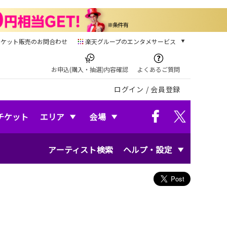
チケット販売のお問合わせ
楽天グループのエンタメサービス
チケット
楽天チケット
お申込(購入・抽選)内容確認
よくあるご質問
本/ゲーム/CD/DVD
ログイン
/
会員登録
楽天ブックス
電子書籍
楽天Kobo
チケット
エリア
会場
雑誌読み放題
楽天マガジン
アーティスト検索
ヘルプ・設定
音楽配信
楽天ミュージック
動画配信
楽天TV
動画配信ガイド
Rakuten PLAY
無料テレビ