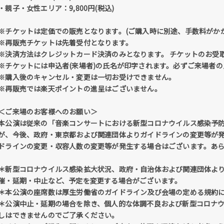
・親子・女性エリア：9,800円(税込)
※チケットは定価での販売となります。(ご購入時に別途、手数料がかか
※再販売チケットは先着受付となります。
※決済方法はクレジットカード決済のみとなります。 チケットのお受取
※チケットには申込者(来場者)の氏名が印字されます。必ずご来場者
※購入後のキャンセル・変更は一切お受けできません。
※再販売では楽天ポイントの進呈はございません。
＜ご来場のお客様へのお願い＞
本公演は従来の「音楽コンサートにおける新型コロナウイルス感染予
が、今後、政府・東京都および関連団体よりガイドラインの変更等が
ドラインの変更・収容人数の変更等が発生する場合はございます。あ
＊新型コロナウイルス感染拡大状況、政府・自治体および関連団体よ
催・延期・中止など、予定を変更する場合がございます。
＊本公演の座席数は厚生労働省のガイドライン及び会場の定める規約
＊公演中止・延期の場合を除き、個人的な体調不良および新型コロナ
しはできませんのでご了承ください。