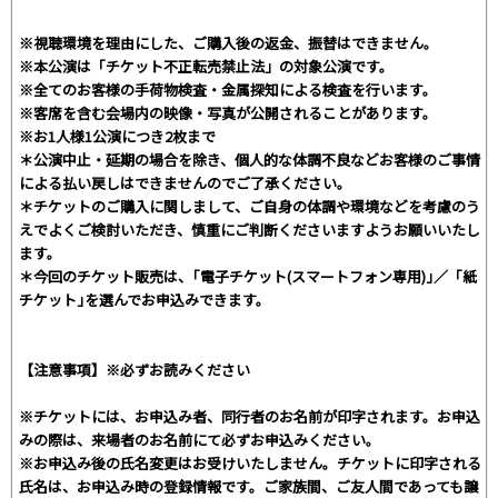
※視聴環境を理由にした、ご購入後の返金、振替はできません。
※本公演は「チケット不正転売禁止法」の対象公演です。
※全てのお客様の手荷物検査・金属探知による検査を行います。
※客席を含む会場内の映像・写真が公開されることがあります。
※お1人様1公演につき2枚まで
＊公演中止・延期の場合を除き、個人的な体調不良などお客様のご事情
による払い戻しはできませんのでご了承ください。
＊チケットのご購入に関しまして、ご自身の体調や環境などを考慮のう
えでよくご検討いただき、慎重にご判断くださいますようお願いいたし
ます。
＊今回のチケット販売は、｢電子チケット(スマートフォン専用)｣／「紙
チケット｣を選んでお申込みできます。
【注意事項】※必ずお読みください
※チケットには、お申込み者、同行者のお名前が印字されます。お申込
みの際は、来場者のお名前にて必ずお申込みください。
※お申込み後の氏名変更はお受けいたしません。チケットに印字される
氏名は、お申込み時の登録情報です。ご家族間、ご友人間であっても譲