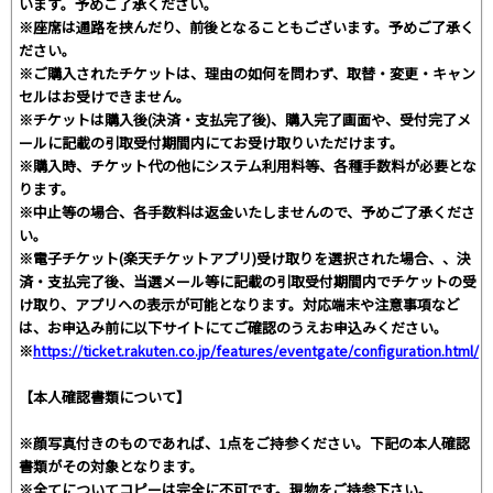
います。予めご了承ください。
※座席は通路を挟んだり、前後となることもございます。予めご了承く
ださい。
※ご購入されたチケットは、理由の如何を問わず、取替・変更・キャン
セルはお受けできません。
※チケットは購入後(決済・支払完了後)、購入完了画面や、受付完了メ
ールに記載の引取受付期間内にてお受け取りいただけます。
※購入時、チケット代の他にシステム利用料等、各種手数料が必要とな
ります。
※中止等の場合、各手数料は返金いたしませんので、予めご了承くださ
い。
※電子チケット(楽天チケットアプリ)受け取りを選択された場合、、決
済・支払完了後、当選メール等に記載の引取受付期間内でチケットの受
け取り、アプリへの表示が可能となります。対応端末や注意事項など
は、お申込み前に以下サイトにてご確認のうえお申込みください。
※
https://ticket.rakuten.co.jp/features/eventgate/configuration.html/
【本人確認書類について】
※顔写真付きのものであれば、1点をご持参ください。下記の本人確認
書類がその対象となります。
※全てについてコピーは完全に不可です。現物をご持参下さい。