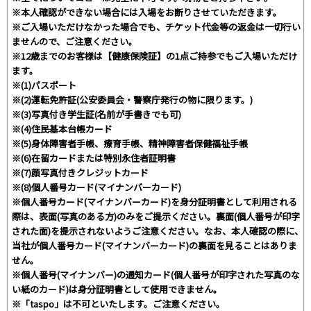
※本人確認ができない場合には入場をお断りさせていただきます。
※ご入場いただけなかった場合でも、チケット代金等の返金は一切行い
ませんので、ご注意ください。
※12歳までのお客様は【健康保険証】の1点ご持参でもご入場いただけ
ます。
※(1)パスポート
※(2)運転免許証(公安委員会・警察庁発行の物に限ります。)
※(3)写真付き学生証(名前が手書きでも可)
※(4)住民基本台帳カード
※(5)身体障害者手帳、療育手帳、精神障害者保健福祉手帳
※(6)在留カードまたは特別永住者証明書
※(7)顔写真付きクレジットカード
※(8)個人番号カード(マイナンバーカード)
※個人番号カード(マイナンバーカード)を身分証明書として利用される
際は、表面(写真のある方)のみをご提示ください。裏面(個人番号が印字
された面)を提示されないようご注意ください。なお、本人確認の際に、
当社が個人番号カード(マイナンバーカード)の裏面を見ることはありま
せん。
※個人番号(マイナンバー)の通知カード(個人番号が印字された写真のな
い紙のカード)は身分証明書として使用できません。
※「taspo」は不可といたします。ご注意ください。