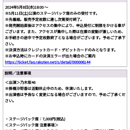
2024年5月8日(水)18:00 〜
※5月11日(土)公演のステージバック席のみの受付です。
※先着順。販売予定枚数に達し次第受付終了。
※発売開始直後はアクセスの集中により、申込受付に制限をかける事が
ございます。また、アクセスが集中した際は在庫の変動が激しいため、
お手続きの途中で予定枚数終了となる場合がございます。予めご了承下
さい。
※決済方法はクレジットカード・デビットカードのみとなります。
※お申込時にカードの決済エラーが出た場合のご案内
https://ticket.faq.rakuten.net/s/detail/000006144
説明／注意事項
＜出演＞乃木坂46
※掛橋沙耶香は活動休止中のため、休演いたします。
※出演者は予告なく変更になる場合がございますので、予めご了承くだ
さい。
・ステージバック席：7,000円(税込)
＜ステージバック席 注意事項＞