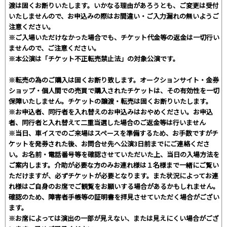
渡は固くお断りいたします。いかなる理由があろうとも、ご変更は受付
いたしませんので、お申込みの際はお間違い・ご入力漏れの無いようご
注意ください。
※ご入場いただけなかった場合でも、チケット代金等の返金は一切行い
ませんので、ご注意ください。
※本公演は「チケット不正転売禁止法」の対象公演です。
※転売の為のご購入は固くお断り致します。オークションサイト・金券
ショップ・個人間での売買で購入されたチケットは、その有効性を一切
保障いたしません。チケットの譲渡・転売は固くお断りいたします。
※お申込者、同行者を入れ替えのお申込みはおやめください。お申込
者、同行者と入れ替えて二重当選した場合のご返金等は行いません
※当日、車イスでのご来場はスペースを準備するため、お手数ですがチ
ケットを発券された後、お問合せ先へ公演3日前までにご連絡くださ
い。お名前・電話番号等を確認させていただいた上、当日の入場方法を
ご案内します。介助が必要な方のみお連れ様は１名様まで一緒にご覧い
ただけますが、必ずチケットが必要となります。また状況によってお連
れ様はご自身のお席でご観覧をお願いする場合があるかもしれません。
確認のため、障害者手帳等の証明書を拝見させていただく場合がござい
ます。
※お席によっては演出の一部が見えない、または見えにくい場合がござ