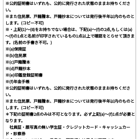
※公的証明書はいずれも、公的に発行された状態のままお持ちくださ
い。
※また住民票、戸籍謄本、戸籍抄本については発行後半年以内のものと
します。(コピー不可)
※・上記(1)～(8)をお持ちでない場合は、下記(a)～(f)の2点,もしくは(a)
～(f)の1点と名前が印字されているもの1点以上で確認をとらせて頂きま
す。(名前の手書き不可。)
※(a)保険証
※(b)住民票
※(c)戸籍謄本
※(d)戸籍抄本
※(e)印鑑登録証明書
※(f)年金手帳
※公的証明書はいずれも、公的に発行された状態のままお持ちくださ
い。
※また住民票、戸籍謄本、戸籍抄本については発行後半年以内のものと
します。(コピー不可)
＊下記の証明書2点のみは不可となります。必ず上記(a)～(f)1点が必要と
なります。
社員証・顔写真の無い学生証・クレジットカード・キャッシュカー
ド・診察券