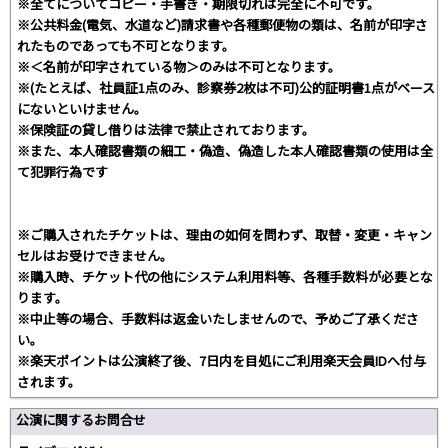
※全てについてコピー・手書き・期限切れは完全に不可です。
※公共料金(電気、水道など)請求書や各種郵便物の類は、名前が印字さ
れたものであっても不可となります。
※＜名前が印字されている物＞のみは不可となります。
※(たとえば、社員証1点のみ、診察券2枚は不可)公的証明書1点がベース
にないといけません。
※保険証の貸し借りは法律で禁止されております。
※また、本人確認書類の細工・偽造、偽造した本人確認書類の使用は全
て犯罪行為です
※ご購入されたチケットは、理由の如何を問わず、取替・変更・キャン
セルはお受けできません。
※購入時、チケット代の他にシステム利用料等、各種手数料が必要とな
ります。
※中止等の場合、手数料は返金いたしませんので、予めご了承くださ
い。
※楽天ポイントは公演終了後、7日内を目処にご利用楽天会員IDへ付与
されます。
公演に関するお問合せ