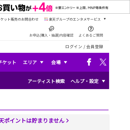
チケット販売のお問合わせ
楽天グループのエンタメサービス
チケット
楽天チケット
お申込(購入・抽選)内容確認
よくあるご質問
本/ゲーム/CD/DVD
ログイン
/
会員登録
楽天ブックス
電子書籍
楽天Kobo
チケット
エリア
会場
雑誌読み放題
楽天マガジン
アーティスト検索
ヘルプ・設定
音楽配信
楽天ミュージック
動画配信
楽天TV
動画配信ガイド
Rakuten PLAY
天ポイントは貯まりません
無料テレビ
Rチャンネル