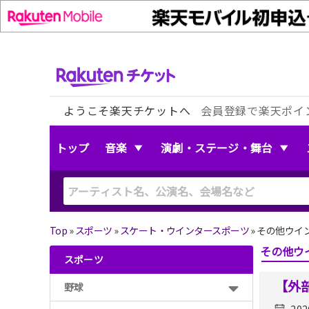
ようこそ楽天チケットへ
会員登録で楽天ポイ
トップ
音楽
演劇・ステージ・舞台
Top
»
スポーツ
»
スケート・ウインタースポーツ
»
その他ウイ
その他ウ
スポーツ
【外
野球
202