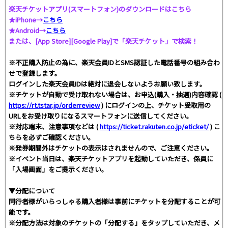
楽天チケットアプリ(スマートフォン)のダウンロードはこちら
★iPhone→
こちら
★Android→
こちら
または、[App Store][Google Play]で「楽天チケット」で検索！
※不正購入防止の為に、楽天会員IDとSMS認証した電話番号の組み合わ
せで登録します。
ログインした楽天会員IDは絶対に退会しないようお願い致します。
※チケットが自動で受け取れない場合は、お申込(購入・抽選)内容確認 (
https://rt.tstar.jp/orderreview
) にログインの上、チケット受取用の
URLをお受け取りになるスマートフォンに送信してください。
※対応端末、注意事項などは (
https://ticket.rakuten.co.jp/eticket/
) こ
ちらを必ずご確認ください。
※発券期間外はチケットの表示はされませんので、ご注意ください。
※イベント当日は、楽天チケットアプリを起動していただき、係員に
「入場画面」をご提示ください。
▼分配について
同行者様がいらっしゃる購入者様は事前にチケットを分配することが可
能です。
※分配方法は対象のチケットの「分配する」をタップしていただき、メ