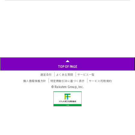
投
稿
ナ
ビ
ゲ
ー
シ
ョ
ン
TOP OF PAGE
運営会社
よくある質問
サービス一覧
個人情報保護方針
特定商取引法に基づく表示
サービス利用規約
© Rakuten Group, Inc.