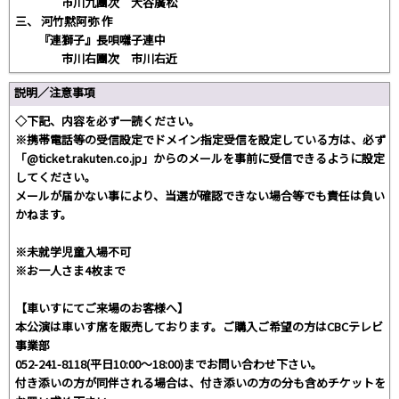
市川九團次 大谷廣松
三、 河竹黙阿弥 作
『連獅子』長唄囃子連中
市川右團次 市川右近
説明／注意事項
◇下記、内容を必ず一読ください。
※携帯電話等の受信設定でドメイン指定受信を設定している方は、必ず
「@ticket.rakuten.co.jp」からのメールを事前に受信できるように設定
してください。
メールが届かない事により、当選が確認できない場合等でも責任は負い
かねます。
※未就学児童入場不可
※お一人さま4枚まで
【車いすにてご来場のお客様へ】
本公演は車いす席を販売しております。ご購入ご希望の方はCBCテレビ
事業部
052-241-8118(平日10:00～18:00)までお問い合わせ下さい。
付き添いの方が同伴される場合は、付き添いの方の分も含めチケットを