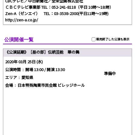
CBCテレビ／中日新聞社／全栄企画株式会社
ＣＢＣテレビ事業部 TEL：052-241-8118（平日 10時〜18:時）
Zen-A（ゼンエイ） TEL：03-3538-2300(平日11時～19時)
http://zen-a.co.jp/
公演開催一覧
販売終了した公演も表示
《公演延期》［昼の部］伝統芸能 華の舞
2020年 03月 25日 (水)
公演時間 :
開場 13:00 / 開演 13:30
準備中
エリア :
愛知県
会場 :
日本特殊陶業市民会館 ビレッジホール