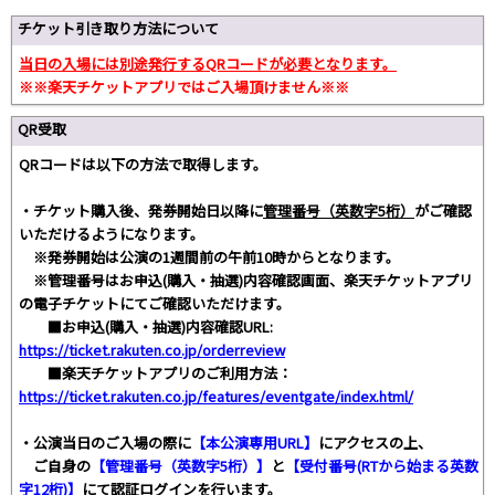
チケット引き取り方法について
当日の入場には別途発行するQRコードが必要となります。
※※楽天チケットアプリではご入場頂けません※※
QR受取
QRコードは以下の方法で取得します。
・チケット購入後、発券開始日以降に
管理番号（英数字5桁）
がご確認
いただけるようになります。
※発券開始は公演の1週間前の午前10時からとなります。
※管理番号はお申込(購入・抽選)内容確認画面、楽天チケットアプリ
の電子チケットにてご確認いただけます。
■お申込(購入・抽選)内容確認URL:
https://ticket.rakuten.co.jp/orderreview
■楽天チケットアプリのご利用方法：
https://ticket.rakuten.co.jp/features/eventgate/index.html/
・公演当日のご入場の際に
【本公演専用URL】
にアクセスの上、
ご自身の
【管理番号（英数字5桁）】
と
【受付番号(RTから始まる英数
字12桁)】
にて認証ログインを行います。