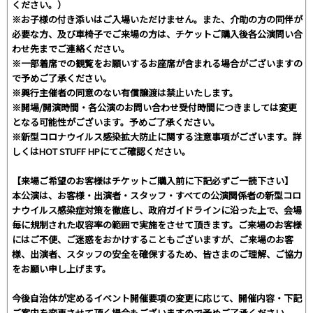
ください。）
※お子様の付き添いはご入場いただけません。また、介助の方の同伴が
必要な方、及び車椅子でご来場の方は、チケットご購入後各公演問い合
わせ先までご連絡ください。
※一部着席での観覧をお願いするお座席が含まれる場合がございますの
で予めご了承ください。
※興行主催者の同意のない有償譲渡は禁止いたします。
※開場/開演時間・各公演のお問い合わせ受付時間につきましては変更
となる可能性がございます。予めご了承ください。
※新型コロナウイルス感染拡大防止に関する注意事項がございます。詳
しくはHOT STUFF HPにてご確認ください。
【来場ご希望のお客様はチケットご購入前に下記必ずご一読下さい】
本公演は、お客様・出演者・スタッフ・すべての公演関係者の新型コロ
ナウイルス感染症対策を徹底し、政府ガイドラインに沿った上で、会場
毎に規制された収容率の範囲で実施をさせて頂きます。ご来場のお客様
にはご不便、ご迷惑をおかけすることもございますが、ご来場のお客
様、出演者、スタッフの安全を確保するため、皆さまのご理解、ご協力
をお願い申し上げます。
今後自治体が定めるイベント開催要項の変更に応じて、開催内容・下記
ご案内を変更させて頂く場合もございますので予めご了承ください。