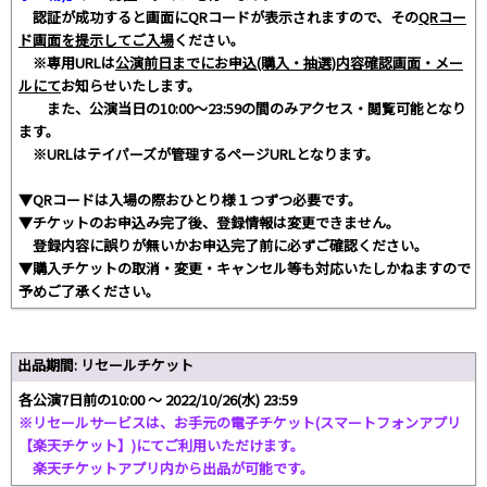
認証が成功すると画面にQRコードが表示されますので、その
QRコー
ド画面を提示してご入場
ください。
※専用URLは
公演前日までにお申込(購入・抽選)内容確認画面・メー
ルにて
お知らせいたします。
また、公演当日の10:00～23:59の間のみアクセス・閲覧可能となり
ます。
※URLはテイパーズが管理するページURLとなります。
▼QRコードは入場の際おひとり様１つずつ必要です。
▼チケットのお申込み完了後、登録情報は変更できません。
登録内容に誤りが無いかお申込完了前に必ずご確認ください。
▼購入チケットの取消・変更・キャンセル等も対応いたしかねますので
予めご了承ください。
出品期間: リセールチケット
各公演7日前の10:00 ～ 2022/10/26(水) 23:59
※リセールサービスは、お手元の電子チケット(スマートフォンアプリ
【楽天チケット】)にてご利用いただけます。
楽天チケットアプリ内から出品が可能です。