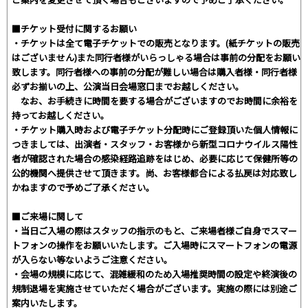
■チケット受付に関するお願い
・チケットは全て電子チケットでの販売となります。(紙チケットの販売
はございません)また同行者様がいらっしゃる場合は事前の分配をお願い
致します。同行者様への事前の分配が難しい場合は購入者様・同行者様
必ずお揃いの上、公演当日会場窓口までお越しください。
なお、お手続きに時間を要する場合がございますのでお時間に余裕を
持ってお越しください。
・チケット購入時および電子チケット分配時にご登録頂いた個人情報に
つきましては、出演者・スタッフ・お客様から新型コロナウイルス陽性
者が確認された場合の感染経路追跡をはじめ、必要に応じて保健所等の
公的機関へ提供させて頂きます。尚、お客様都合による払戻は対応致し
かねますので予めご了承ください。
■ご来場に関して
・当日ご入場の際はスタッフの指示のもと、ご来場者様ご自身でスマー
トフォンの操作をお願いいたします。ご入場時にスマートフォンの電源
が入らない等ないようご注意ください。
・会場の規模に応じて、混雑緩和のため入場推奨時間の設定や終演後の
規制退場を実施させていただく場合がございます。実施の際には別途ご
案内いたします。