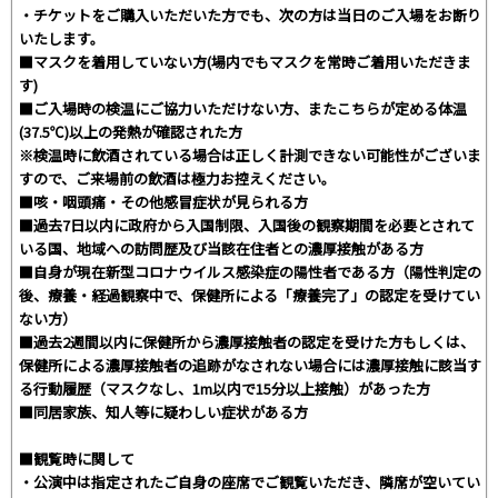
・チケットをご購入いただいた方でも、次の方は当日のご入場をお断り
いたします。
■マスクを着用していない方(場内でもマスクを常時ご着用いただきま
す)
■ご入場時の検温にご協力いただけない方、またこちらが定める体温
(37.5℃)以上の発熱が確認された方
※検温時に飲酒されている場合は正しく計測できない可能性がございま
すので、ご来場前の飲酒は極力お控えください。
■咳・咽頭痛・その他感冒症状が見られる方
■過去7日以内に政府から入国制限、入国後の観察期間を必要とされて
いる国、地域への訪問歴及び当該在住者との濃厚接触がある方
■自身が現在新型コロナウイルス感染症の陽性者である方（陽性判定の
後、療養・経過観察中で、保健所による「療養完了」の認定を受けてい
ない方）
■過去2週間以内に保健所から濃厚接触者の認定を受けた方もしくは、
保健所による濃厚接触者の追跡がなされない場合には濃厚接触に該当す
る行動履歴（マスクなし、1m以内で15分以上接触）があった方
■同居家族、知人等に疑わしい症状がある方
■観覧時に関して
・公演中は指定されたご自身の座席でご観覧いただき、隣席が空いてい