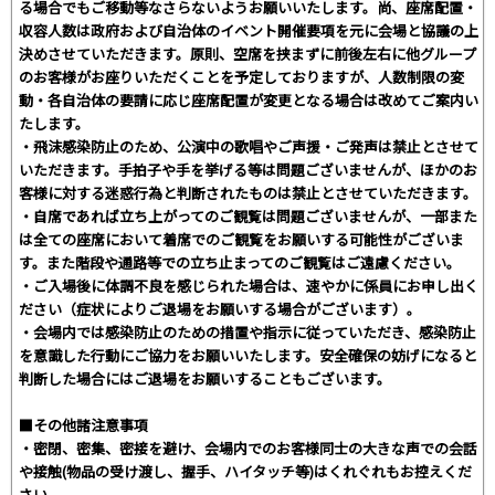
る場合でもご移動等なさらないようお願いいたします。尚、座席配置・
収容人数は政府および自治体のイベント開催要項を元に会場と協議の上
決めさせていただきます。原則、空席を挟まずに前後左右に他グループ
のお客様がお座りいただくことを予定しておりますが、人数制限の変
動・各自治体の要請に応じ座席配置が変更となる場合は改めてご案内い
たします。
・飛沫感染防止のため、公演中の歌唱やご声援・ご発声は禁止とさせて
いただきます。手拍子や手を挙げる等は問題ございませんが、ほかのお
客様に対する迷惑行為と判断されたものは禁止とさせていただきます。
・自席であれば立ち上がってのご観覧は問題ございませんが、一部また
は全ての座席において着席でのご観覧をお願いする可能性がございま
す。また階段や通路等での立ち止まってのご観覧はご遠慮ください。
・ご入場後に体調不良を感じられた場合は、速やかに係員にお申し出く
ださい（症状によりご退場をお願いする場合がございます）。
・会場内では感染防止のための措置や指示に従っていただき、感染防止
を意識した行動にご協力をお願いいたします。安全確保の妨げになると
判断した場合にはご退場をお願いすることもございます。
■その他諸注意事項
・密閉、密集、密接を避け、会場内でのお客様同士の大きな声での会話
や接触(物品の受け渡し、握手、ハイタッチ等)はくれぐれもお控えくだ
さい。