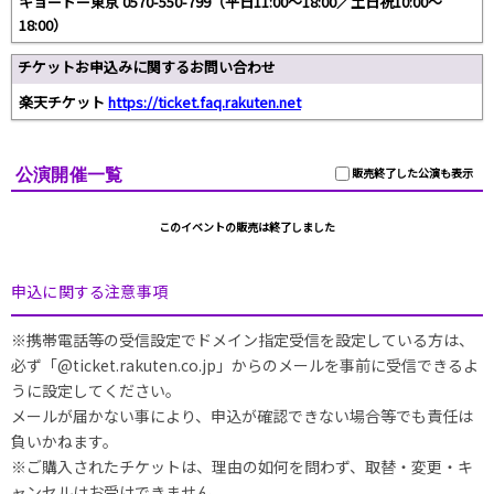
キョードー東京 0570-550-799（平日11:00〜18:00／土日祝10:00〜
18:00）
チケットお申込みに関するお問い合わせ
楽天チケット
https://ticket.faq.rakuten.net
公演開催一覧
販売終了した公演も表示
このイベントの販売は終了しました
申込に関する注意事項
※携帯電話等の受信設定でドメイン指定受信を設定している方は、
必ず「@ticket.rakuten.co.jp」からのメールを事前に受信できるよ
うに設定してください。
メールが届かない事により、申込が確認できない場合等でも責任は
負いかねます。
※ご購入されたチケットは、理由の如何を問わず、取替・変更・キ
ャンセルはお受けできません。