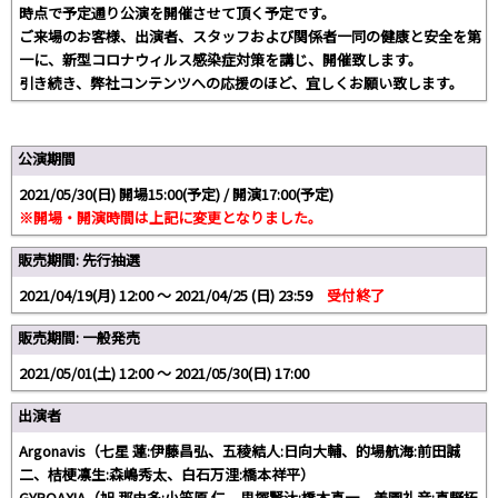
時点で予定通り公演を開催させて頂く予定です。
ご来場のお客様、出演者、スタッフおよび関係者一同の健康と安全を第
一に、新型コロナウィルス感染症対策を講じ、開催致します。
引き続き、弊社コンテンツへの応援のほど、宜しくお願い致します。
公演期間
2021/05/30(日) 開場15:00(予定) / 開演17:00(予定)
※開場・開演時間は上記に変更となりました。
販売期間: 先行抽選
2021/04/19(月) 12:00 〜 2021/04/25 (日) 23:59
受付終了
販売期間: 一般発売
2021/05/01(土) 12:00 〜 2021/05/30(日) 17:00
出演者
Argonavis（七星 蓮:伊藤昌弘、五稜結人:日向大輔、的場航海:前田誠
二、桔梗凛生:森嶋秀太、白石万浬:橋本祥平）
GYROAXIA（旭 那由多:小笠原 仁、里塚賢汰:橋本真一、美園礼音:真野拓