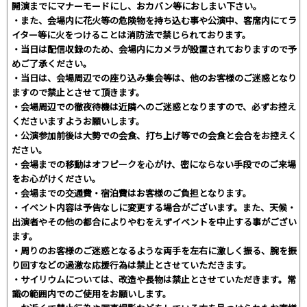
開演までにマナーモードにし、おカバン等におしまい下さい。
・また、会場内に花火等の危険物を持ち込む事や公演中、客席内にてラ
イター等に火をつけることは消防法で禁じられております。
・当日は配信収録のため、会場内にカメラが設置されておりますので予
めご了承ください。
・当日は、会場周辺での座り込み集会等は、他のお客様のご迷惑となり
ますので禁止とさせて頂きます。
・会場周辺での徹夜待機は近隣へのご迷惑となりますので、必ずお控え
くださいますようお願いします。
・公演参加前後は大勢での会食、打ち上げ等での会食と会合をお控えく
ださい。
・会場までの移動はオフピークを心がけ、密にならない手段でのご来場
をお心がけください。
・会場までの交通費・宿泊費はお客様のご負担となります。
・イベント内容は予告なしに変更する場合がございます。また、天候・
出演者やその他の都合によりやむをえずイベントを中止する事がござい
ます。
・周りのお客様のご迷惑となるような両手を左右に激しく振る、腕を振
り回すなどの過激な応援行為は禁止とさせていただきます。
・サイリウムについては、改造や長物は禁止とさせていただきます。常
識の範囲内でのご使用をお願いします。