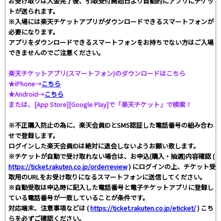
お受け取りは入金完了後、引取受付開始日より自動的にアプリにチケッ
トが送られます。
※入場には楽天チケットアプリがダウンロードできるスマートフォンが
必要になります。
アプリをダウンロードできるスマートフォンをお持ちでない方はご入場
できませんのでご注意ください。
楽天チケットアプリ(スマートフォン)のダウンロードはこちら
★iPhone→
こちら
★Android→
こちら
または、[App Store][Google Play]で「楽天チケット」で検索！
※不正購入防止の為に、楽天会員IDとSMS認証した電話番号の組み合わ
せで登録します。
ログインした楽天会員IDは絶対に退会しないようお願い致します。
※チケットが自動で受け取れない場合は、お申込(購入・抽選)内容確認 (
https://ticket.rakuten.co.jp/orderreview
) にログインの上、チケット受
取用のURLをお受け取りになるスマートフォンに送信してください。
※自動受取は申込時に記入した電話番号と電子チケットアプリに登録し
ている電話番号が一致していることが条件です。
対応端末、注意事項などは (
https://ticket.rakuten.co.jp/eticket/
) こち
らを必ずご確認ください。