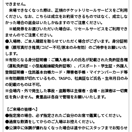
できません。
来場できなくなった際は、正規のチケットリセールサービスをご利用
ください。なお、こちらは成立をお約束できるものではなく、成立しな
かった場合の返金はいたしかねますのでご注意ください。
※紙発券をお選びいただいた場合は、リセールサービスをご利用でき
ませんのでご注意ください。
●入場時、ご本人確認を取らせていただく場合がございます。身分証明
書（顔写真付き推奨/コピー不可/原本のみ有効）のご持参をお願いいた
します。
※有効となる身分証明書：ご購入者本人の氏名が記載された免許証各種
（運転免許証・小型船舶操縦免許証等）、パスポート・学生証・外国人
登録証明書・住民基本台帳カード・障害者手帳・マイナンバーカード等
※有効期限が切れているもの、TASPO、社員証など氏名・生年月日のみ
の記載のものは不可。
※会場内・外で発生した事故・盗難等は主催者・会場・出演者は一切責
任を負いません。貴重品は各自で管理をお願いいたします。
【ご来場の皆様へ】
●指定席の場合、必ず指定されたご自分のお席で鑑賞してください。
●過度な飲酒をしてからのご入場はお控えください。
●公演中に体調が優れなくなった場合は速やかにスタッフまでお知らせ