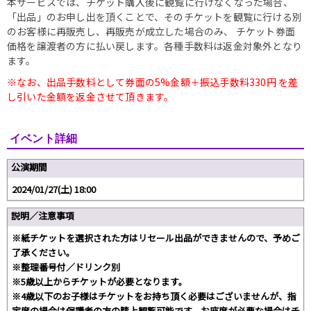
本サービスでは、チケット購入後に観覧に行けなくなった場合、
「出品」のお申し出を頂くことで、そのチケットを観覧に行ける別
のお客様に再販売し、再販売が成立した場合のみ、 チケット券面
価格を譲渡者の方に払い戻します。各種手数料は返金対象外となり
ます。
※なお、出品手数料として券面の5%金額＋振込手数料330円 を差
し引いた金額を返金させて頂きます。
イベント詳細
公演期間
2024/01/27(土) 18:00
説明／注意事項
※紙チケットを選択された方はリセール出品ができませんので、予めご
了承ください。
※整理番号付／ドリンク別
※5歳以上からチケットが必要となります。
※4歳以下のお子様はチケットをお持ち頂く必要はございませんが、指
定席の場合は保護者の方の膝上観覧可能です。お座席が必要な場合はチ