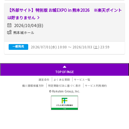
【外部サイト】特別版 お城EXPO in 熊本2026 ※楽天ポイント
は貯まりません
2026/10/04(日)
熊本城ホール
一般発売
2026/07/01(水) 10:00 〜 2026/10/03 (土) 23:59
投
稿
ナ
TOP OF PAGE
ビ
ゲ
運営会社
よくある質問
サービス一覧
ー
個人情報保護方針
特定商取引法に基づく表示
サービス利用規約
シ
© Rakuten Group, Inc.
ョ
ン