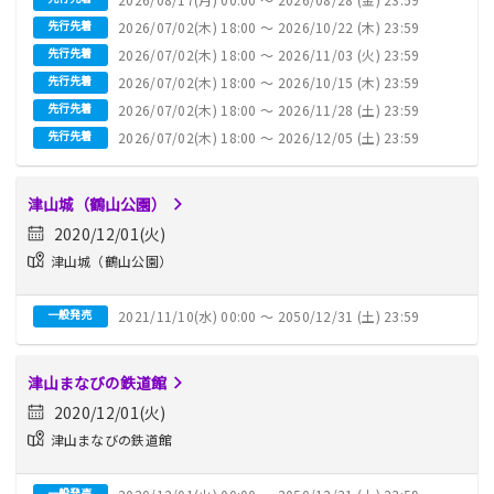
先行先着
2026/07/02(木) 18:00 〜 2026/10/22 (木) 23:59
先行先着
2026/07/02(木) 18:00 〜 2026/11/03 (火) 23:59
先行先着
2026/07/02(木) 18:00 〜 2026/10/15 (木) 23:59
先行先着
2026/07/02(木) 18:00 〜 2026/11/28 (土) 23:59
先行先着
2026/07/02(木) 18:00 〜 2026/12/05 (土) 23:59
津山城（鶴山公園）
2020/12/01(火)
津山城（鶴山公園）
一般発売
2021/11/10(水) 00:00 〜 2050/12/31 (土) 23:59
津山まなびの鉄道館
2020/12/01(火)
津山まなびの鉄道館
一般発売