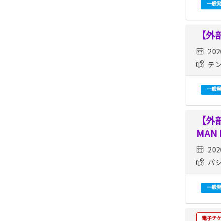
一般
【外部
202
テン
一般
【外部
MAN
202
パシ
一般
電子チ