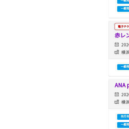
一般
一般
電子チ
赤レン
202
横浜
一般
ANA 
202
横浜
先行
一般