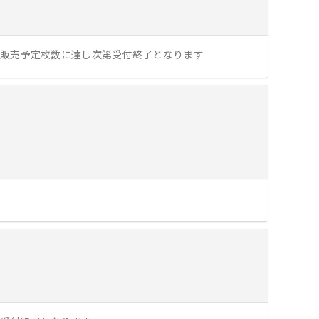
エンタメニュース
推し楽
0 ※先着順。販売予定枚数に達し次第受付終了となります