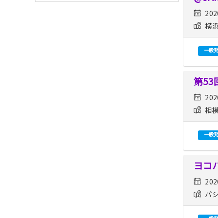
202
横浜
一般
第5
202
相模
一般
ヨコ
202
パシ