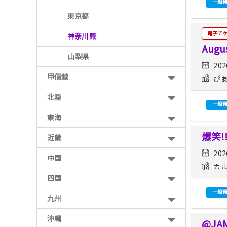
一般
東京都
電子チ
神奈川県
Augu
山梨県
202
甲信越
ぴあ
北陸
一般
東海
爆笑!
近畿
202
中国
カル
四国
一般
九州
沖縄
@JAM