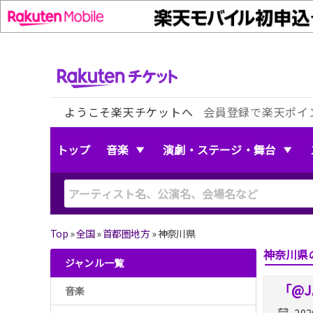
ようこそ楽天チケットへ
会員登録で楽天ポイ
トップ
音楽
演劇・ステージ・舞台
Top
»
全国
»
首都圏地方
»
神奈川県
神奈川県
ジャンル一覧
「@J
音楽
202