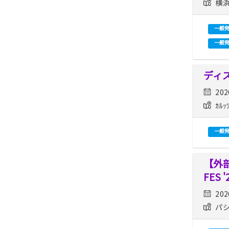
横浜
一般
一般
ディ
202
ｶﾙ
一般
【外部
FES
202
パシ