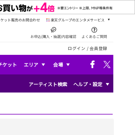
チケット販売のお問合わせ
楽天グループのエンタメサービス
チケット
楽天チケット
お申込(購入・抽選)内容確認
よくあるご質問
本/ゲーム/CD/DVD
ログイン
/
会員登録
楽天ブックス
電子書籍
楽天Kobo
チケット
エリア
会場
雑誌読み放題
楽天マガジン
アーティスト検索
ヘルプ・設定
音楽配信
楽天ミュージック
動画配信
楽天TV
動画配信ガイド
Rakuten PLAY
無料テレビ
Rチャンネル