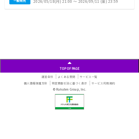
一般発売
2026/05/18(月) 21:00 〜 2026/09/11 (金) 23:59
投
稿
ナ
ビ
ゲ
ー
シ
ョ
ン
TOP OF PAGE
運営会社
よくある質問
サービス一覧
個人情報保護方針
特定商取引法に基づく表示
サービス利用規約
© Rakuten Group, Inc.